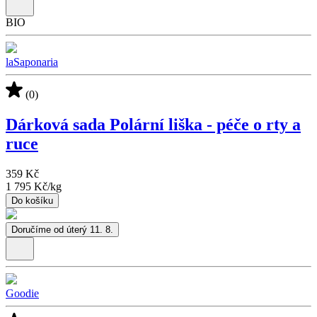
BIO
laSaponaria
(0)
Dárková sada Polární liška - péče o rty a
ruce
359 Kč
1 795 Kč
/
kg
Do košíku
Doručíme od úterý 11. 8.
Goodie