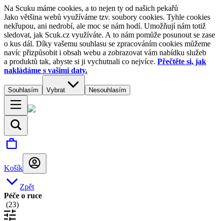
Na Scuku máme cookies, a to nejen ty od našich pekařů
Jako většina webů využíváme tzv. soubory cookies. Tyhle cookies
nekřupou, ani nedrobí, ale moc se nám hodí. Umožňují nám totiž
sledovat, jak Scuk.cz využíváte. A to nám pomůže posunout se zase
o kus dál. Díky vašemu souhlasu se zpracováním cookies můžeme
navíc přizpůsobit i obsah webu a zobrazovat vám nabídku služeb
a produktů tak, abyste si ji vychutnali co nejvíce.
Přečtěte si, jak
nakládáme s vašimi daty.
Souhlasím
Vybrat
Nesouhlasím
Košík
Zpět
Péče o ruce
(
23
)