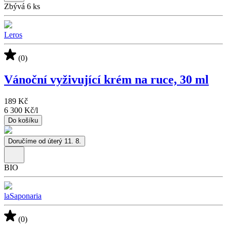
Zbývá 6 ks
Leros
(0)
Vánoční vyživující krém na ruce, 30 ml
189 Kč
6 300 Kč
/
l
Do košíku
Doručíme od úterý 11. 8.
BIO
laSaponaria
(0)