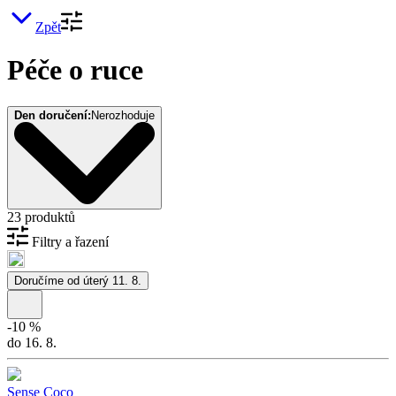
Zpět
Péče o ruce
Den doručení:
Nerozhoduje
23 produktů
Filtry a řazení
Doručíme od úterý 11. 8.
-
10
%
do 16. 8.
Sense Coco