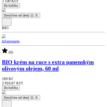
3 100 Kč
/
l
Do košíku
Doručíme od úterý 11. 8.
BIO
laSaponaria
(0)
BIO krém na ruce s extra panenským
olivovým olejem, 60 ml
169 Kč
2 816,67 Kč
/
l
Do košíku
Doručíme od úterý 11. 8.