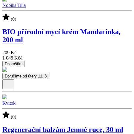
Nobilis Tilia
(0)
BIO přírodní mycí krém Mandarinka,
200 ml
209 Kč
1 045 Kč
/
l
Do košíku
Doručíme od úterý 11. 8.
Kvitok
(0)
Regenerační balzám Jemné ruce, 30 ml