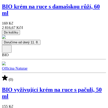
BIO krém na ruce s damašskou růží, 60
ml
169 Kč
2 816,67 Kč
/
l
Do košíku
Doručíme od úterý 11. 8.
BIO
Officina Naturae
(0)
BIO vyživující krém na ruce s pačuli, 50
ml
155 Kč