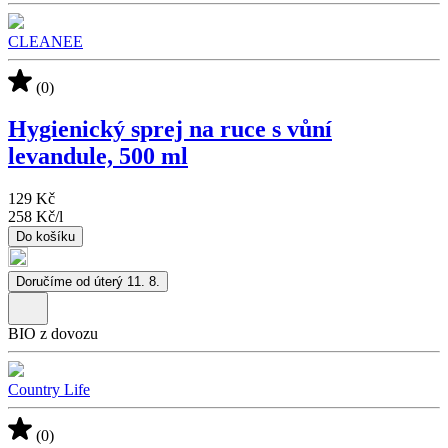
CLEANEE
(0)
Hygienický sprej na ruce s vůní
levandule, 500 ml
129 Kč
258 Kč
/
l
Do košíku
Doručíme od úterý 11. 8.
BIO z dovozu
Country Life
(0)