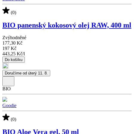
(0)
BIO panenský kokosový olej RAW, 400 ml
Zvýhodněné
177,30 Kč
197 Kč
443,25 Kč
/
l
Do košíku
Doručíme od úterý 11. 8.
BIO
Goodie
(0)
BIO Aloe Vera gel, 50 ml