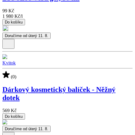
99 Kč
1 980 Kč
/
l
Do košíku
Doručíme od úterý 11. 8.
Kvitok
(0)
Dárkový kosmetický balíček - Něžný
dotek
569 Kč
Do košíku
Doručíme od úterý 11. 8.