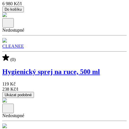
6 980 Kč
/
l
Do košíku
Nedostupné
CLEANEE
(0)
Hygienický sprej na ruce, 500 ml
119 Kč
238 Kč
/
l
Ukázat podobné
Nedostupné