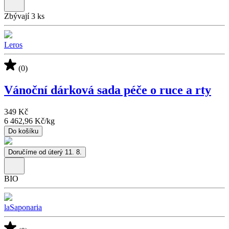
Zbývají 3 ks
Leros
(0)
Vánoční dárková sada péče o ruce a rty
349 Kč
6 462,96 Kč
/
kg
Do košíku
Doručíme od úterý 11. 8.
BIO
laSaponaria