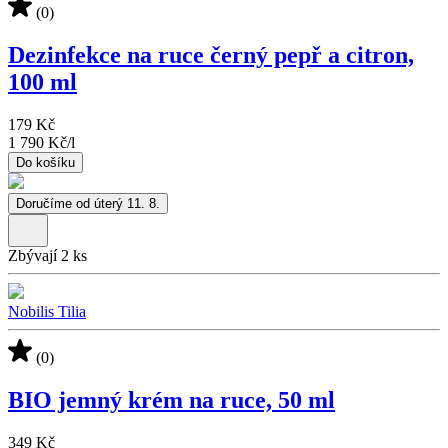
(0)
Dezinfekce na ruce černý pepř a citron,
100 ml
179 Kč
1 790 Kč
/
l
Do košíku
Doručíme od úterý 11. 8.
Zbývají 2 ks
Nobilis Tilia
(0)
BIO jemný krém na ruce, 50 ml
349 Kč