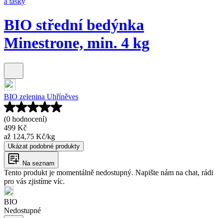
a tašky
BIO střední bedýnka
Minestrone, min. 4 kg
BIO zelenina Uhříněves
(0 hodnocení)
499 Kč
až
124,75 Kč
/
kg
Ukázat podobné produkty
Na seznam
Tento produkt je momentálně nedostupný. Napište nám na chat, rádi
pro vás zjistíme víc.
BIO
Nedostupné