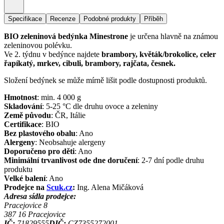
Specifikace
Recenze
Podobné produkty
Příběh
BIO zeleninová bedýnka Minestrone
je určena hlavně na známou
zeleninovou polévku.
Ve 2. týdnu v bedýnce najdete
brambory, květák/brokolice, celer
řapíkatý, mrkev, cibuli, brambory, rajčata, česnek.
Složení bedýnek se může mírně lišit podle dostupnosti produktů.
Hmotnost
:
min. 4 000
g
Skladování
:
5-25 °C dle druhu ovoce a zeleniny
Země původu
:
ČR, Itálie
Certifikace
:
BIO
Bez plastového obalu
:
Ano
Alergeny
:
Neobsahuje alergeny
Doporučeno pro děti
:
Ano
Minimální trvanlivost ode dne doručení
:
2-7 dní podle druhu
produktu
Velké balení
:
Ano
Prodejce na
Scuk.cz
:
Ing. Alena Mičáková
Adresa sídla prodejce:
Pracejovice 8
387 16
Pracejovice
IČ:
71829555
DIČ:
CZ7355272001