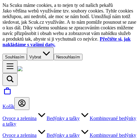
Na Scuku máme cookies, a to nejen ty od našich pekařů
Jako většina webů využíváme tzv. soubory cookies. Tyhle cookies
nekřupou, ani nedrobí, ale moc se nám hodí. Umožňují nám totiž
sledovat, jak Scuk.cz využíváte. A to nám pomůže posunout se zase
o kus dál. Díky vašemu souhlasu se zpracováním cookies můžeme
navíc přizpůsobit i obsah webu a zobrazovat vám nabídku služeb
a produktů tak, abyste si ji vychutnali co nejvíce.
Přečtěte si, jak
nakládáme s vašimi daty.
Souhlasím
Vybrat
Nesouhlasím
Košík
Ovoce a zelenina
Bedýnky a tašky
Kombinované bedýnky
a tašky
Ovoce a zelenina
Bedýnky a tašky
Kombinované bedýnky