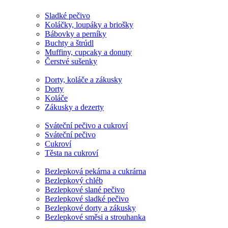
Sladké pečivo
Koláčky, loupáky a briošky
Bábovky a perníky
Buchty a štrúdl
Muffiny, cupcaky a donuty
Čerstvé sušenky
Dorty, koláče a zákusky
Dorty
Koláče
Zákusky a dezerty
Sváteční pečivo a cukroví
Sváteční pečivo
Cukroví
Těsta na cukroví
Bezlepková pekárna a cukrárna
Bezlepkový chléb
Bezlepkové slané pečivo
Bezlepkové sladké pečivo
Bezlepkové dorty a zákusky
Bezlepkové směsi a strouhanka