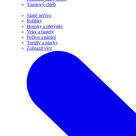
Toastový chléb
Slané pečivo
Rohlíky
Housky a pletýnky
Veky a bagety
Pečivo s náplní
Tortilly a placky
Zobrazit více