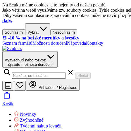
Na Scuku máme cookies, a to nejen ty od našich pekařů
Jako většina webů využíváme tzv. soubory cookies. Tyhle cookies nek
Díky vašemu souhlasu se zpracováním cookies můžeme navíc přizpůsobi
daty.
Souhlasím
Vybrat
Nesouhlasím
🍑​ -10 % na božské meruňky a švestky
Seznam farmářů
Možnosti doručení
Nápověda
Kontakty
Vyzvednutí nebo rozvoz
Zjistěte možnosti doručení
Hledat
Přihlášení / Registrace
Košík
Novinky
Zvýhodněné
Týdenní nákup levněji