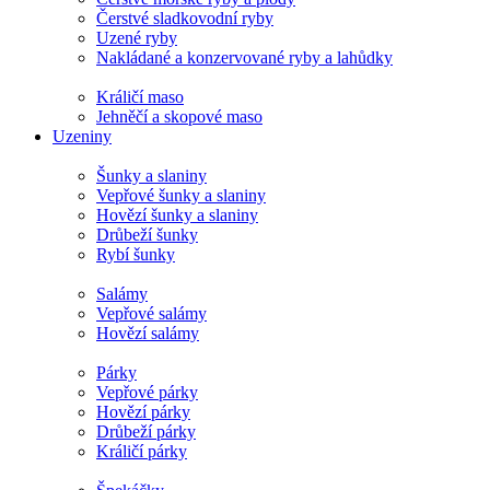
Čerstvé sladkovodní ryby
Uzené ryby
Nakládané a konzervované ryby a lahůdky
Králičí maso
Jehněčí a skopové maso
Uzeniny
Šunky a slaniny
Vepřové šunky a slaniny
Hovězí šunky a slaniny
Drůbeží šunky
Rybí šunky
Salámy
Vepřové salámy
Hovězí salámy
Párky
Vepřové párky
Hovězí párky
Drůbeží párky
Králičí párky