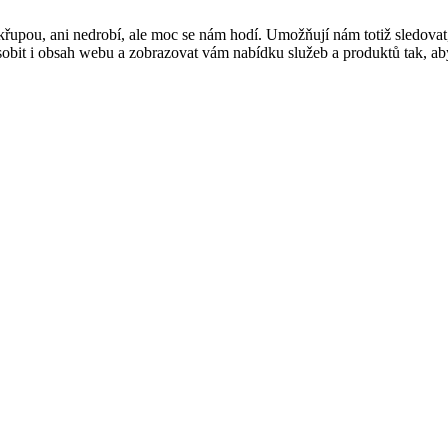
řupou, ani nedrobí, ale moc se nám hodí. Umožňují nám totiž sledovat
t i obsah webu a zobrazovat vám nabídku služeb a produktů tak, abyst