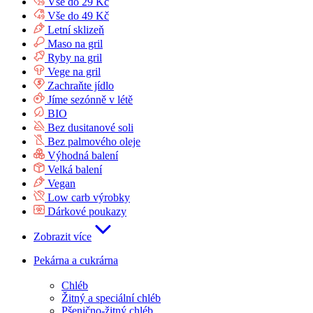
Vše do 29 Kč
Vše do 49 Kč
Letní sklizeň
Maso na gril
Ryby na gril
Vege na gril
Zachraňte jídlo
Jíme sezónně v létě
BIO
Bez dusitanové soli
Bez palmového oleje
Výhodná balení
Velká balení
Vegan
Low carb výrobky
Dárkové poukazy
Zobrazit více
Pekárna a cukrárna
Chléb
Žitný a speciální chléb
Pšenično-žitný chléb