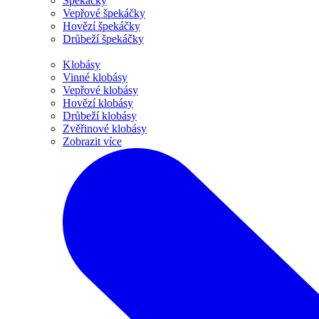
Špekáčky
Vepřové špekáčky
Hovězí špekáčky
Drůbeží špekáčky
Klobásy
Vinné klobásy
Vepřové klobásy
Hovězí klobásy
Drůbeží klobásy
Zvěřinové klobásy
Zobrazit více