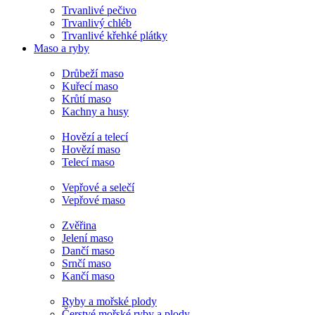
Trvanlivé pečivo
Trvanlivý chléb
Trvanlivé křehké plátky
Maso a ryby
Drůbeží maso
Kuřecí maso
Krůtí maso
Kachny a husy
Hovězí a telecí
Hovězí maso
Telecí maso
Vepřové a selečí
Vepřové maso
Zvěřina
Jelení maso
Dančí maso
Srnčí maso
Kančí maso
Ryby a mořské plody
Čerstvé mořské ryby a plody