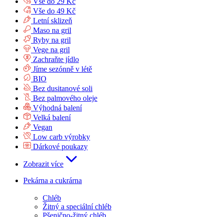
Vše do 29 Kč
Vše do 49 Kč
Letní sklizeň
Maso na gril
Ryby na gril
Vege na gril
Zachraňte jídlo
Jíme sezónně v létě
BIO
Bez dusitanové soli
Bez palmového oleje
Výhodná balení
Velká balení
Vegan
Low carb výrobky
Dárkové poukazy
Zobrazit více
Pekárna a cukrárna
Chléb
Žitný a speciální chléb
Pšenično-žitný chléb