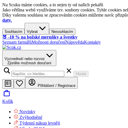
Na Scuku máme cookies, a to nejen ty od našich pekařů
Jako většina webů využíváme tzv. soubory cookies. Tyhle cookies nek
Díky vašemu souhlasu se zpracováním cookies můžeme navíc přizpůsobi
daty.
Souhlasím
Vybrat
Nesouhlasím
🍑​ -10 % na božské meruňky a švestky
Seznam farmářů
Možnosti doručení
Nápověda
Kontakty
Vyzvednutí nebo rozvoz
Zjistěte možnosti doručení
Hledat
Přihlášení / Registrace
Košík
Novinky
Zvýhodněné
Týdenní nákup levněji