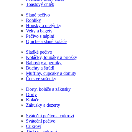
Toastový chléb
Slané pečivo
Rohlíky
Housky a pletýnky
Veky a bagety
Pečivo s náplní
Quiche a slané koláče
Sladké pečivo
Koláčky, loupáky a briošky
Bábovky a perníky
Buchty a štrúdl
Muffiny, cupcaky a donuty
Čerstvé sušenky
Dorty, koláče a zákusky
Dorty
Koláče
Zákusky a dezerty
Sváteční pečivo a cukroví
Sváteční pečivo
Cukroví
Těsta na cukroví