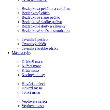
Bezlepková pekárna a cukrárna
Bezlepkový chléb
Bezlepkové slané pečivo
Bezlepkové sladké pečivo
Bezlepkové dorty a zákusky
Bezlepkové směsi a strouhanka
Trvanlivé pečivo
Trvanlivý chléb
Trvanlivé křehké plátky
Maso a ryby
Drůbeží maso
Kuřecí maso
Krůtí maso
Kachny a husy
Hovězí a telecí
Hovězí maso
Telecí maso
Vepřové a selečí
Vepřové maso