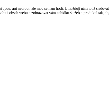
řupou, ani nedrobí, ale moc se nám hodí. Umožňují nám totiž sledovat
t i obsah webu a zobrazovat vám nabídku služeb a produktů tak, abyst