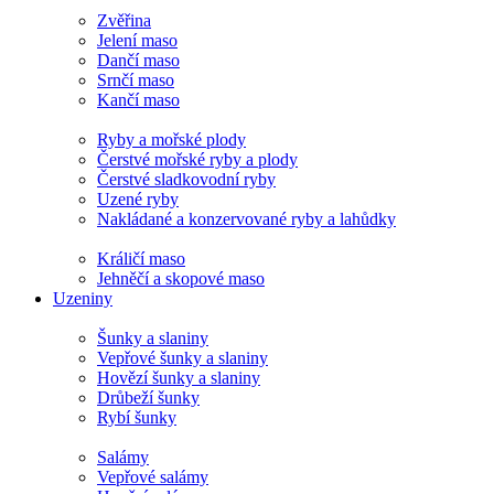
Zvěřina
Jelení maso
Dančí maso
Srnčí maso
Kančí maso
Ryby a mořské plody
Čerstvé mořské ryby a plody
Čerstvé sladkovodní ryby
Uzené ryby
Nakládané a konzervované ryby a lahůdky
Králičí maso
Jehněčí a skopové maso
Uzeniny
Šunky a slaniny
Vepřové šunky a slaniny
Hovězí šunky a slaniny
Drůbeží šunky
Rybí šunky
Salámy
Vepřové salámy