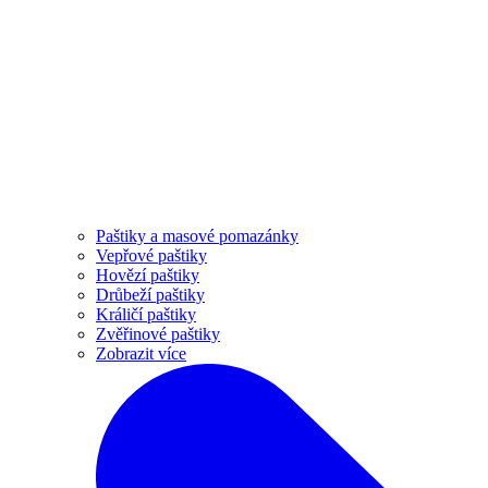
Paštiky a masové pomazánky
Vepřové paštiky
Hovězí paštiky
Drůbeží paštiky
Králičí paštiky
Zvěřinové paštiky
Zobrazit více