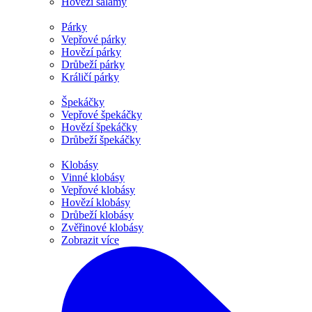
Hovězí salámy
Párky
Vepřové párky
Hovězí párky
Drůbeží párky
Králičí párky
Špekáčky
Vepřové špekáčky
Hovězí špekáčky
Drůbeží špekáčky
Klobásy
Vinné klobásy
Vepřové klobásy
Hovězí klobásy
Drůbeží klobásy
Zvěřinové klobásy
Zobrazit více