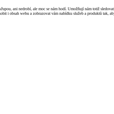
řupou, ani nedrobí, ale moc se nám hodí. Umožňují nám totiž sledovat
t i obsah webu a zobrazovat vám nabídku služeb a produktů tak, abyst