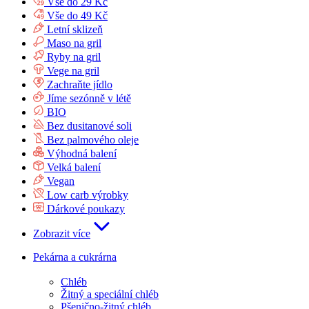
Vše do 29 Kč
Vše do 49 Kč
Letní sklizeň
Maso na gril
Ryby na gril
Vege na gril
Zachraňte jídlo
Jíme sezónně v létě
BIO
Bez dusitanové soli
Bez palmového oleje
Výhodná balení
Velká balení
Vegan
Low carb výrobky
Dárkové poukazy
Zobrazit více
Pekárna a cukrárna
Chléb
Žitný a speciální chléb
Pšenično-žitný chléb