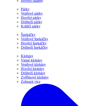
Hovězí salámy
Párky
Vepřové párky
Hovězí párky
Drůbeží párky
Králičí párky
Špekáčky
Vepřové špekáčky
Hovězí špekáčky
Drůbeží špekáčky
Klobásy
Vinné klobásy
Vepřové klobásy
Hovězí klobásy
Drůbeží klobásy
Zvěřinové klobásy
Zobrazit více