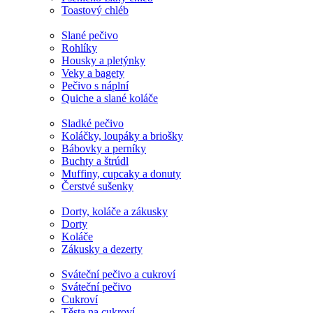
Toastový chléb
Slané pečivo
Rohlíky
Housky a pletýnky
Veky a bagety
Pečivo s náplní
Quiche a slané koláče
Sladké pečivo
Koláčky, loupáky a briošky
Bábovky a perníky
Buchty a štrúdl
Muffiny, cupcaky a donuty
Čerstvé sušenky
Dorty, koláče a zákusky
Dorty
Koláče
Zákusky a dezerty
Sváteční pečivo a cukroví
Sváteční pečivo
Cukroví
Těsta na cukroví