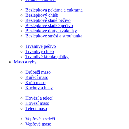
Bezlepková pekárna a cukrárna
Bezlepkový chléb
Bezlepkové slané pečivo
Bezlepkové sladké pečivo
Bezlepkové dorty a zákusky
Bezlepkové směsi a strouhanka
Trvanlivé pečivo
Trvanlivý chléb
Trvanlivé křehké plátky
Maso a ryby
Drůbeží maso
Kuřecí maso
Krůtí maso
Kachny a husy
Hovězí a telecí
Hovězí maso
Telecí maso
Vepřové a selečí
Vepřové maso