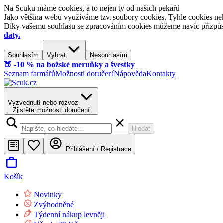
Na Scuku máme cookies, a to nejen ty od našich pekařů
Jako většina webů využíváme tzv. soubory cookies. Tyhle cookies nek
Díky vašemu souhlasu se zpracováním cookies můžeme navíc přizpůsobi
daty.
Souhlasím
Vybrat
Nesouhlasím
🍑​ -10 % na božské meruňky a švestky
Seznam farmářů
Možnosti doručení
Nápověda
Kontakty
Vyzvednutí nebo rozvoz
Zjistěte možnosti doručení
Hledat
Přihlášení / Registrace
Košík
Novinky
Zvýhodněné
Týdenní nákup levněji