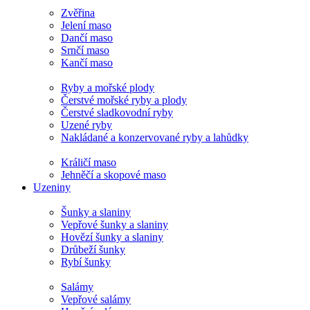
Zvěřina
Jelení maso
Dančí maso
Srnčí maso
Kančí maso
Ryby a mořské plody
Čerstvé mořské ryby a plody
Čerstvé sladkovodní ryby
Uzené ryby
Nakládané a konzervované ryby a lahůdky
Králičí maso
Jehněčí a skopové maso
Uzeniny
Šunky a slaniny
Vepřové šunky a slaniny
Hovězí šunky a slaniny
Drůbeží šunky
Rybí šunky
Salámy
Vepřové salámy