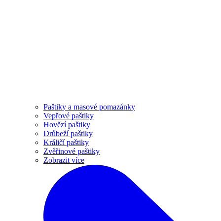
Paštiky a masové pomazánky
Vepřové paštiky
Hovězí paštiky
Drůbeží paštiky
Králičí paštiky
Zvěřinové paštiky
Zobrazit více