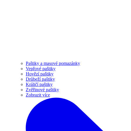
Paštiky a masové pomazánky
Vepřové paštiky
Hovězí paštiky
Drůbeží paštiky
Králičí paštiky
Zvěřinové paštiky
Zobrazit více