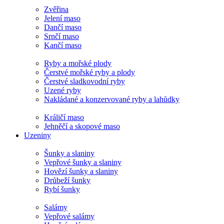
Zvěřina
Jelení maso
Dančí maso
Srnčí maso
Kančí maso
Ryby a mořské plody
Čerstvé mořské ryby a plody
Čerstvé sladkovodní ryby
Uzené ryby
Nakládané a konzervované ryby a lahůdky
Králičí maso
Jehněčí a skopové maso
Uzeniny
Šunky a slaniny
Vepřové šunky a slaniny
Hovězí šunky a slaniny
Drůbeží šunky
Rybí šunky
Salámy
Vepřové salámy