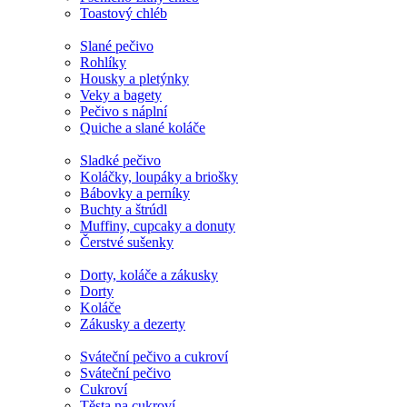
Toastový chléb
Slané pečivo
Rohlíky
Housky a pletýnky
Veky a bagety
Pečivo s náplní
Quiche a slané koláče
Sladké pečivo
Koláčky, loupáky a briošky
Bábovky a perníky
Buchty a štrúdl
Muffiny, cupcaky a donuty
Čerstvé sušenky
Dorty, koláče a zákusky
Dorty
Koláče
Zákusky a dezerty
Sváteční pečivo a cukroví
Sváteční pečivo
Cukroví
Těsta na cukroví