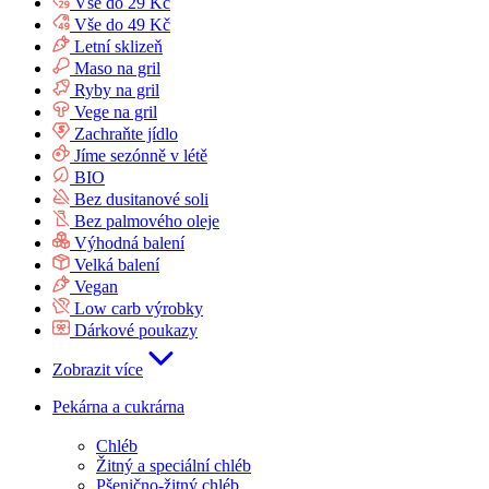
Vše do 29 Kč
Vše do 49 Kč
Letní sklizeň
Maso na gril
Ryby na gril
Vege na gril
Zachraňte jídlo
Jíme sezónně v létě
BIO
Bez dusitanové soli
Bez palmového oleje
Výhodná balení
Velká balení
Vegan
Low carb výrobky
Dárkové poukazy
Zobrazit více
Pekárna a cukrárna
Chléb
Žitný a speciální chléb
Pšenično-žitný chléb