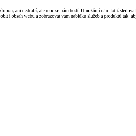
řupou, ani nedrobí, ale moc se nám hodí. Umožňují nám totiž sledovat
t i obsah webu a zobrazovat vám nabídku služeb a produktů tak, abyst