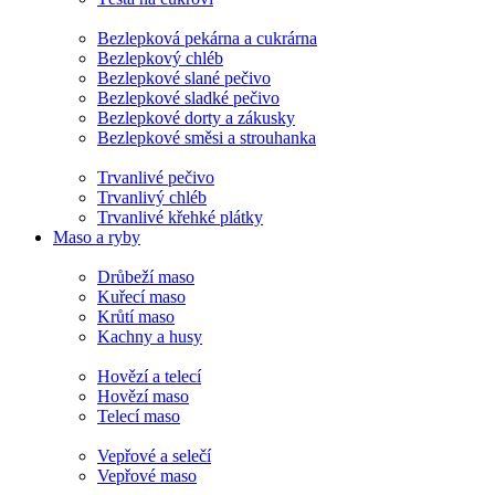
Bezlepková pekárna a cukrárna
Bezlepkový chléb
Bezlepkové slané pečivo
Bezlepkové sladké pečivo
Bezlepkové dorty a zákusky
Bezlepkové směsi a strouhanka
Trvanlivé pečivo
Trvanlivý chléb
Trvanlivé křehké plátky
Maso a ryby
Drůbeží maso
Kuřecí maso
Krůtí maso
Kachny a husy
Hovězí a telecí
Hovězí maso
Telecí maso
Vepřové a selečí
Vepřové maso