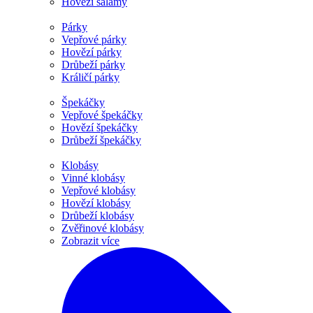
Hovězí salámy
Párky
Vepřové párky
Hovězí párky
Drůbeží párky
Králičí párky
Špekáčky
Vepřové špekáčky
Hovězí špekáčky
Drůbeží špekáčky
Klobásy
Vinné klobásy
Vepřové klobásy
Hovězí klobásy
Drůbeží klobásy
Zvěřinové klobásy
Zobrazit více