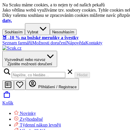
Na Scuku máme cookies, a to nejen ty od našich pekařů
Jako většina webů využíváme tzv. soubory cookies. Tyhle cookies nek
Díky vašemu souhlasu se zpracováním cookies můžeme navíc přizpůsobi
daty.
Souhlasím
Vybrat
Nesouhlasím
🍑​ -10 % na božské meruňky a švestky
Seznam farmářů
Možnosti doručení
Nápověda
Kontakty
Vyzvednutí nebo rozvoz
Zjistěte možnosti doručení
Hledat
Přihlášení / Registrace
Košík
Novinky
Zvýhodněné
Týdenní nákup levněji