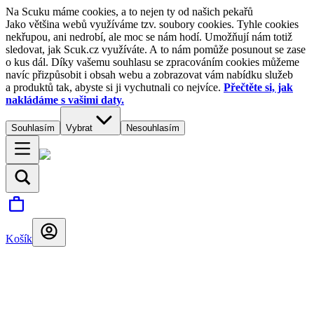
Na Scuku máme cookies, a to nejen ty od našich pekařů
Jako většina webů využíváme tzv. soubory cookies. Tyhle cookies
nekřupou, ani nedrobí, ale moc se nám hodí. Umožňují nám totiž
sledovat, jak Scuk.cz využíváte. A to nám pomůže posunout se zase
o kus dál. Díky vašemu souhlasu se zpracováním cookies můžeme
navíc přizpůsobit i obsah webu a zobrazovat vám nabídku služeb
a produktů tak, abyste si ji vychutnali co nejvíce.
Přečtěte si, jak
nakládáme s vašimi daty.
Souhlasím
Vybrat
Nesouhlasím
Košík