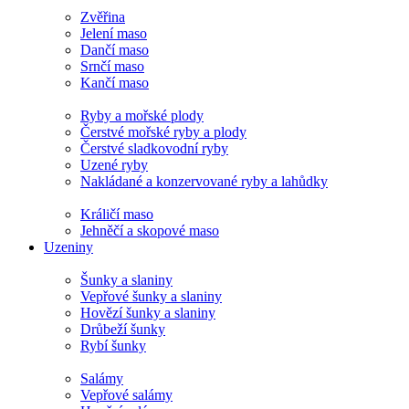
Zvěřina
Jelení maso
Dančí maso
Srnčí maso
Kančí maso
Ryby a mořské plody
Čerstvé mořské ryby a plody
Čerstvé sladkovodní ryby
Uzené ryby
Nakládané a konzervované ryby a lahůdky
Králičí maso
Jehněčí a skopové maso
Uzeniny
Šunky a slaniny
Vepřové šunky a slaniny
Hovězí šunky a slaniny
Drůbeží šunky
Rybí šunky
Salámy
Vepřové salámy