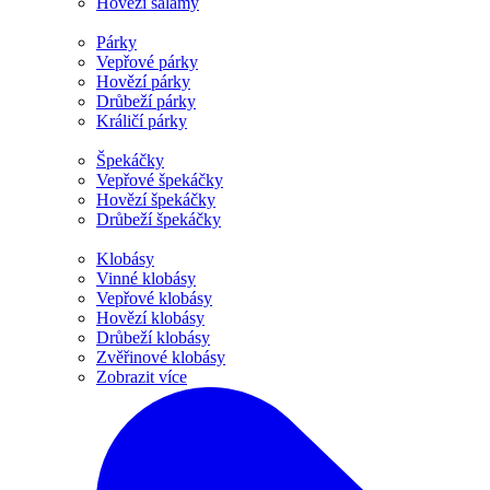
Hovězí salámy
Párky
Vepřové párky
Hovězí párky
Drůbeží párky
Králičí párky
Špekáčky
Vepřové špekáčky
Hovězí špekáčky
Drůbeží špekáčky
Klobásy
Vinné klobásy
Vepřové klobásy
Hovězí klobásy
Drůbeží klobásy
Zvěřinové klobásy
Zobrazit více