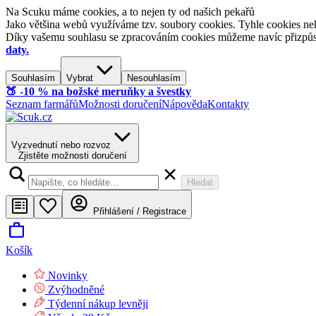
Na Scuku máme cookies, a to nejen ty od našich pekařů
Jako většina webů využíváme tzv. soubory cookies. Tyhle cookies nek
Díky vašemu souhlasu se zpracováním cookies můžeme navíc přizpůsobi
daty.
Souhlasím
Vybrat
Nesouhlasím
🍑​ -10 % na božské meruňky a švestky
Seznam farmářů
Možnosti doručení
Nápověda
Kontakty
Vyzvednutí nebo rozvoz
Zjistěte možnosti doručení
Hledat
Přihlášení / Registrace
Košík
Novinky
Zvýhodněné
Týdenní nákup levněji