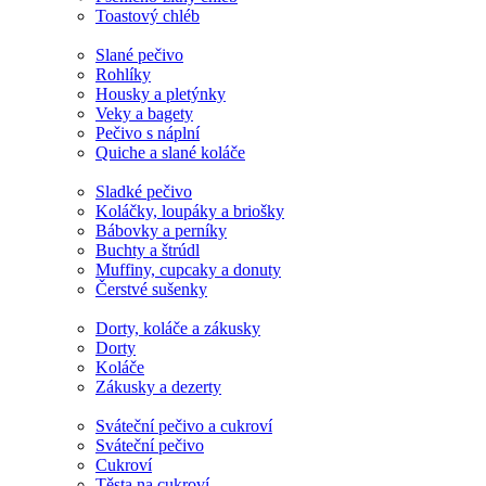
Toastový chléb
Slané pečivo
Rohlíky
Housky a pletýnky
Veky a bagety
Pečivo s náplní
Quiche a slané koláče
Sladké pečivo
Koláčky, loupáky a briošky
Bábovky a perníky
Buchty a štrúdl
Muffiny, cupcaky a donuty
Čerstvé sušenky
Dorty, koláče a zákusky
Dorty
Koláče
Zákusky a dezerty
Sváteční pečivo a cukroví
Sváteční pečivo
Cukroví
Těsta na cukroví