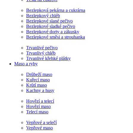
Bezlepková pekárna a cukrárna
Bezlepkový chléb
Bezlepkové slané pečivo
Bezlepkové sladké pečivo
Bezlepkové dorty a zákusky
Bezlepkové směsi a strouhanka
Trvanlivé pečivo
Trvanlivý chléb
Trvanlivé křehké plátky
Maso a ryby
Drůbeží maso
Kuřecí maso
Krůtí maso
Kachny a husy
Hovězí a telecí
Hovězí maso
Telecí maso
Vepřové a selečí
Vepřové maso