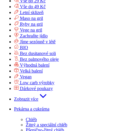
Vše do 29 Kč
Vše do 49 Kč
Letní sklizeň
Maso na gril
Ryby na gril
Vege na gril
Zachraňte jídlo
Jíme sezónně v létě
BIO
Bez dusitanové soli
Bez palmového oleje
Výhodná balení
Velká balení
Vegan
Low carb výrobky
Dárkové poukazy
Zobrazit více
Pekárna a cukrárna
Chléb
Žitný a speciální chléb
Pšenično-žitný chléb