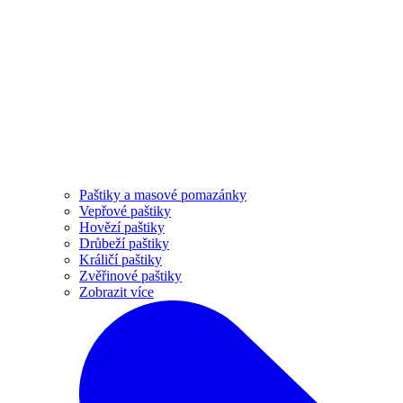
Paštiky a masové pomazánky
Vepřové paštiky
Hovězí paštiky
Drůbeží paštiky
Králičí paštiky
Zvěřinové paštiky
Zobrazit více