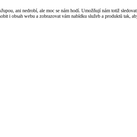
řupou, ani nedrobí, ale moc se nám hodí. Umožňují nám totiž sledovat
t i obsah webu a zobrazovat vám nabídku služeb a produktů tak, abyst