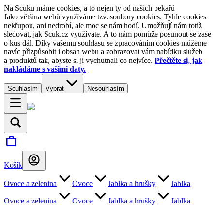
Na Scuku máme cookies, a to nejen ty od našich pekařů
Jako většina webů využíváme tzv. soubory cookies. Tyhle cookies
nekřupou, ani nedrobí, ale moc se nám hodí. Umožňují nám totiž
sledovat, jak Scuk.cz využíváte. A to nám pomůže posunout se zase
o kus dál. Díky vašemu souhlasu se zpracováním cookies můžeme
navíc přizpůsobit i obsah webu a zobrazovat vám nabídku služeb
a produktů tak, abyste si ji vychutnali co nejvíce.
Přečtěte si, jak
nakládáme s vašimi daty.
Souhlasím
Vybrat
Nesouhlasím
Košík
Ovoce a zelenina
Ovoce
Jablka a hrušky
Jablka
Ovoce a zelenina
Ovoce
Jablka a hrušky
Jablka