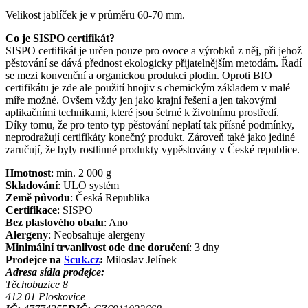
Velikost jablíček je v průměru 60-70 mm.
Co je SISPO certifikát?
SISPO certifikát je určen pouze pro ovoce a výrobků z něj, při jehož
pěstování se dává přednost ekologicky přijatelnějším metodám. Řadí
se mezi konvenční a organickou produkci plodin. Oproti BIO
certifikátu je zde ale použití hnojiv s chemickým základem v malé
míře možné. Ovšem vždy jen jako krajní řešení a jen takovými
aplikačními technikami, které jsou šetrné k životnímu prostředí.
Díky tomu, že pro tento typ pěstování neplatí tak přísné podmínky,
neprodražují certifikáty konečný produkt. Zároveň také jako jediné
zaručují, že byly rostlinné produkty vypěstovány v České republice.
Hmotnost
:
min. 2 000
g
Skladování
:
ULO systém
Země původu
:
Česká Republika
Certifikace
:
SISPO
Bez plastového obalu
:
Ano
Alergeny
:
Neobsahuje alergeny
Minimální trvanlivost ode dne doručení
:
3 dny
Prodejce na
Scuk.cz
:
Miloslav Jelínek
Adresa sídla prodejce:
Těchobuzice 8
412 01
Ploskovice