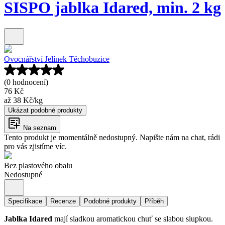
SISPO jablka Idared, min. 2 kg
Ovocnářství Jelínek Těchobuzice
(0 hodnocení)
76 Kč
až
38 Kč
/
kg
Ukázat podobné produkty
Na seznam
Tento produkt je momentálně nedostupný. Napište nám na chat, rádi
pro vás zjistíme víc.
Bez plastového obalu
Nedostupné
Specifikace
Recenze
Podobné produkty
Příběh
Jablka Idared
mají sladkou aromatickou chuť se slabou slupkou.