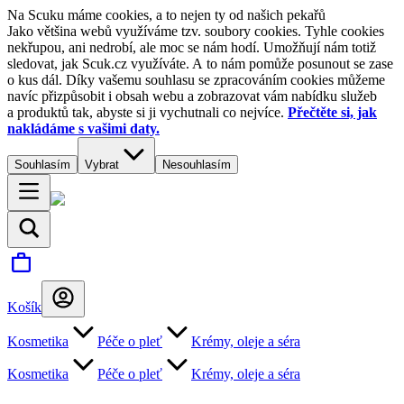
Na Scuku máme cookies, a to nejen ty od našich pekařů
Jako většina webů využíváme tzv. soubory cookies. Tyhle cookies
nekřupou, ani nedrobí, ale moc se nám hodí. Umožňují nám totiž
sledovat, jak Scuk.cz využíváte. A to nám pomůže posunout se zase
o kus dál. Díky vašemu souhlasu se zpracováním cookies můžeme
navíc přizpůsobit i obsah webu a zobrazovat vám nabídku služeb
a produktů tak, abyste si ji vychutnali co nejvíce.
Přečtěte si, jak
nakládáme s vašimi daty.
Souhlasím
Vybrat
Nesouhlasím
Košík
Kosmetika
Péče o pleť
Krémy, oleje a séra
Kosmetika
Péče o pleť
Krémy, oleje a séra