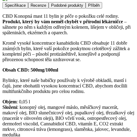
Specifikace
Recenze
Podobné produkty
Příběh
CBD Konopná mast 11 bylin je péče o pokožku celé rodiny.
Produkt, který by vám neměl chybět v přírodní lékárničce
–
sáhnete po něm s každým odřeným kolenem, lišejem v obličeji, při
spáleninách, ekzémech a oparech.
Kromě vysoké koncentrace kanabidiolu CBD obsahuje 11 dobře
známých bylin, které vaší pokožce poskytnou celotělový zážitek a
kompletní péči – působí protizánětlivě, konejšivě a podporují
přirozenou schopnost těla uzdravovat se.
Obsah CBD: 500mg/100ml
Bylinky, které naše babičky používaly k výrobě obkladů, mastí i
čajů, jsme obohatili vysokou koncentrací CBD, abychom docílili
multifunkčního produktu pro celou rodinu.
Objem
:
0,05
l
Složení
:
konopný olej, mangové máslo, měsíčkový macerát,
makový olej, BIO slunečnicový olej, pupalkový olej, třezalkový olej
(macerát v olivovém oleji), BIO včelí vosk, ostropestřecový olej,
dermofeel viscolid, Cannabidiol CBD, vitamín E, CO2 extrakt
mrkve, citronová tráva (lemongrass), slaměnka, jalovec, levandule,
meduňka