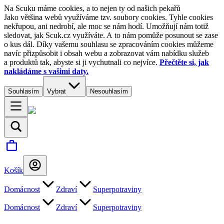
Na Scuku máme cookies, a to nejen ty od našich pekařů
Jako většina webů využíváme tzv. soubory cookies. Tyhle cookies
nekřupou, ani nedrobí, ale moc se nám hodí. Umožňují nám totiž
sledovat, jak Scuk.cz využíváte. A to nám pomůže posunout se zase
o kus dál. Díky vašemu souhlasu se zpracováním cookies můžeme
navíc přizpůsobit i obsah webu a zobrazovat vám nabídku služeb
a produktů tak, abyste si ji vychutnali co nejvíce.
Přečtěte si, jak
nakládáme s vašimi daty.
Souhlasím
Vybrat
Nesouhlasím
Košík
Domácnost
Zdraví
Superpotraviny
Domácnost
Zdraví
Superpotraviny