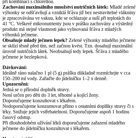
při kombinaci s chlorellou.
Zachování maximálního množství nutričních látek:
Mladé zelené
výhonky se odšťavňují a vzniklá šťáva již bez nestravitelné vlákniny
je zpracovávána ve vakuu, kde se ochlazuje a suší při teplotách do
41 °C. Veškeré mikronutrienty jsou v prášku zachovány a výsledný
produkt má stejné vlastnosti jako vylisovaná šťáva z mladých
výhonků ječmene.
Obsahuje mladý ječmen lepek?
Zelené výhonky mladého ječmene
se sklízí těsně před tím, než začnou kvést. Tzn. dosahují maximální
úrovně nutričních látek. Neobsahují tedy lepek. Šťáva z mladého
ječmene je bezlepková.
Dávkování:
Ideálně ráno nalačno 1 pl (5 g) prášku důkladně rozmíchejte v cca
150–200 ml vody. Zařaďte do jídelníčku 1–2 x denně.
Upozornění:
Jedná se o přírodní doplněk stravy.
Není určen pro děti do 3 let, těhotné a kojící ženy.
Doporučujeme konzultovat s lékařem.
Nedoporučujeme konzumovat přímo s ostatními doplňky stravy či s
léky. Snižuje jejich vstřebatelnost. Doporučujeme aspoň 1 hodinu
časový odstup.
Při dlouhodobém užívání léků doporučujeme zařazení mladého
ječmene do jídelníčku konzultovat s lékařem.