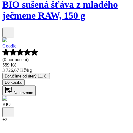
BIO sušená šťáva z mladého
ječmene RAW, 150 g
Goodie
(0 hodnocení)
559 Kč
3 726,67 Kč
/
kg
Doručíme od úterý 11. 8.
Do košíku
Na seznam
BIO
+
2