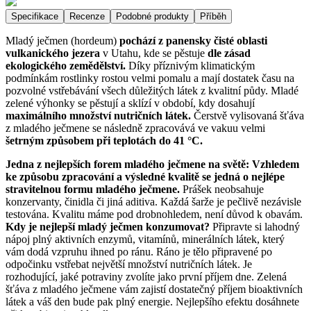
Specifikace
Recenze
Podobné produkty
Příběh
Mladý ječmen (hordeum)
pochází z panensky čisté oblasti
vulkanického jezera
v Utahu, kde se pěstuje
dle zásad
ekologického zemědělství.
Díky příznivým klimatickým
podmínkám rostlinky rostou velmi pomalu a mají dostatek času na
pozvolné vstřebávání všech důležitých látek z kvalitní půdy. Mladé
zelené výhonky se pěstují a sklízí v období, kdy dosahují
maximálního množství nutričních látek.
Čerstvě vylisovaná šťáva
z mladého ječmene se následně zpracovává ve vakuu velmi
šetrným způsobem při teplotách do 41 °C.
Jedna z nejlepších forem mladého ječmene na světě: Vzhledem
ke způsobu zpracování a výsledné kvalitě se jedná o nejlépe
stravitelnou formu mladého ječmene.
Prášek neobsahuje
konzervanty, činidla či jiná aditiva. Každá šarže je pečlivě nezávisle
testována. Kvalitu máme pod drobnohledem, není důvod k obavám.
Kdy je nejlepší mladý ječmen konzumovat?
Připravte si lahodný
nápoj plný aktivních enzymů, vitamínů, minerálních látek, který
vám dodá vzpruhu ihned po ránu. Ráno je tělo připravené po
odpočinku vstřebat největší množství nutričních látek. Je
rozhodující, jaké potraviny zvolíte jako první příjem dne. Zelená
šťáva z mladého ječmene vám zajistí dostatečný příjem bioaktivních
látek a váš den bude pak plný energie. Nejlepšího efektu dosáhnete