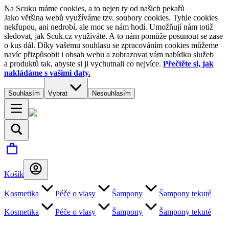
Na Scuku máme cookies, a to nejen ty od našich pekařů
Jako většina webů využíváme tzv. soubory cookies. Tyhle cookies
nekřupou, ani nedrobí, ale moc se nám hodí. Umožňují nám totiž
sledovat, jak Scuk.cz využíváte. A to nám pomůže posunout se zase
o kus dál. Díky vašemu souhlasu se zpracováním cookies můžeme
navíc přizpůsobit i obsah webu a zobrazovat vám nabídku služeb
a produktů tak, abyste si ji vychutnali co nejvíce.
Přečtěte si, jak
nakládáme s vašimi daty.
Souhlasím
Vybrat
Nesouhlasím
Košík
Kosmetika
Péče o vlasy
Šampony
Šampony tekuté
Kosmetika
Péče o vlasy
Šampony
Šampony tekuté