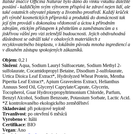
Italské značce Officina Naturae bylo dáno do vínku vskutku důležité
poslání - každičkým svým výtvorem přispívá ke zdraví nejen lidí, ale
také ostatních obyvatel planety a životního prostředí. Každý krůček
při výrobě kosmetických přípravků a produktů do domácnosti tak
její tým provádí s dokonalou vědomostí a úctou k přírodním
zdrojům, etickým přístupem k pěstitelům a zaměstnancům a s
jiskřivou vášní pro vizi zelenější budoucnosti. Jejich obdivuhodná
důslednost se odráží také v obalových materiálech z
recyklovatelného bioplastu, v lokálním původu mnoha ingrediencí a
v dlouhém zástupu spokojených zákazníků.
Objem
:
0,2
l
Složení
:
Aqua, Sodium Lauryl Sulfoacetate, Sodium Methyl 2-
sulfolaurate, Cocamidopropyl Betaine, Disodium 2-sulfolaurate,
Urtica Dioica Leaf Extract*, Hydrolyzed Wheat Protein, Mentha
Piperita Leaf Extract*, Apium Graveolens Extract, Helianthus
Annuus Seed Oil, Glyceryl Caprylate/Caprate, Glycerin,
Tocopherol, Guar Hydroxypropyltrimonium Chloride, Parfum,
Benzyl Alcohol, Sodium Benzoate, Potassium Sorbate, Lactic Acid.
*Z kontrolovaného ekologického zemědělství
Skladování
:
při pokojové teplotě
Trvanlivost
:
po otevření 6 měsíců
Vyrobeno v
:
Itálii
Certifikace
:
BIO
Vegan
:
Ano