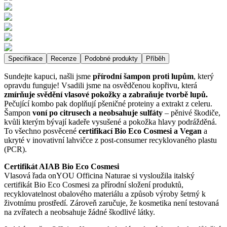
Specifikace
Recenze
Podobné produkty
Příběh
Sundejte kapuci, našli jsme
přírodní šampon proti lupům
, který
opravdu funguje! Vsadili jsme na osvědčenou kopřivu, která
zmírňuje svědění vlasové pokožky a zabraňuje tvorbě lupů.
Pečující kombo pak doplňují pšeničné proteiny a extrakt z celeru.
Šampon
voní po citrusech a neobsahuje sulfáty
– pěnivé škodiče,
kvůli kterým bývají kadeře vysušené a pokožka hlavy podrážděná.
To všechno posvěcené
certifikací Bio Eco Cosmesi a Vegan
a
ukryté v inovativní lahvičce z post-consumer recyklovaného plastu
(PCR).
Certifikát AIAB Bio Eco Cosmesi
Vlasová řada onYOU Officina Naturae si vysloužila italský
certifikát Bio Eco Cosmesi za přírodní složení produktů,
recyklovatelnost obalového materiálu a způsob výroby šetrný k
životnímu prostředí. Zároveň zaručuje, že kosmetika není testovaná
na zvířatech a neobsahuje žádné škodlivé látky.