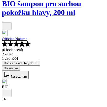
BIO šampon pro suchou
pokožku hlavy, 200 ml
Officina Naturae
(0 hodnocení)
259 Kč
1 295 Kč
/
l
Doručíme od úterý 11. 8.
Do košíku
Na seznam
BIO
+
6