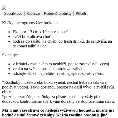
Specifikace
Recenze
Podobné produkty
Příběh
Klíčky microgreens živé brokolice
Eko box 13 cm x 10 cm v substrátu
svěží brokolicová chuť
hodí se do salátů, na chléb, do fresh drinků, do sendvičů, na
dekoraci talířů a jídel
Skladujte:
v lednici - rostlinkám to neublíží, pouze zastaví svůj vývoj
venku na světle, musíte kontrolovat zálivku
udržujte vlhké, nepřelijte - rosit nejlépe rozprašovačem.
*Rostlinky můžete z eko boxu vyndat, nechat třeba na talířku a
podlévat vodou. Takto dostanou prostor na další vývoj a zvětší svůj
objem.
*pozor, nezaměňujte kořínky za plísně - rostlinky vždy před
dodávkou kontrolujeme aby k vám dorazily ve stoprocentním stavu.
Má-li mít vaše strava co nejlepší výživovou hodnotu, musíte jíst
hodně druhů čerstvé zeleniny. Každá rostlina obsahuje jiné