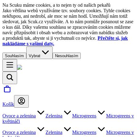
Na Scuku máme cookies, a to nejen ty od našich pekařů
Jako většina webů využíváme tzv. soubory cookies. Tyhle cookies
nekřupou, ani nedrobí, ale moc se nám hodí. Umožňují nám totiž
sledovat, jak Scuk.cz využíváte. A to nám pomůže posunout se zase
o kus dál. Díky vašemu souhlasu se zpracováním cookies můžeme
navíc přizpůsobit i obsah webu a zobrazovat vám nabídku služeb
a produktů tak, abyste si ji vychutnali co nejvíce.
Přečtěte si, jak
nakládáme s vašimi daty.
Souhlasím
Vybrat
Nesouhlasím
Košík
Ovoce a zelenina
Zelenina
Microgreens
Microgreens v
květináči
Ovoce a zelenina
Zelenina
Microgreens
Microgreens v