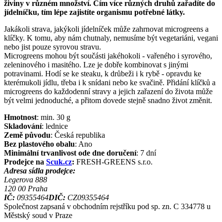
živiny v různém množství. Čím více různých druhů zařadíte do
jídelníčku, tím lépe zajistíte organismu potřebné látky.
Jakákoli strava, jakýkoli jídelníček může zahrnovat microgreens a
klíčky. K tomu, aby nám chutnaly, nemusíme být vegetariáni, vegani
nebo jist pouze syrovou stravu.
Microgreens mohou být součásti jakéhokoli - vařeného i syrového,
zeleninového i masitého. Lze je dobře kombinovat s jinými
potravinami. Hodí se ke steaku, k drůbeži i k rybě - opravdu ke
kterémukoli jídlu, třeba i k snídani nebo ke svačině. Přidání klíčků a
microgreens do každodenní stravy a jejich zařazení do života může
být velmi jednoduché, a přitom dovede stejně snadno život změnit.
Hmotnost
:
min. 30
g
Skladování
:
lednice
Země původu
:
Česká republika
Bez plastového obalu
:
Ano
Minimální trvanlivost ode dne doručení
:
7 dní
Prodejce na
Scuk.cz
:
FRESH-GREENS s.r.o.
Adresa sídla prodejce:
Legerova 888
120 00
Praha
IČ:
09355464
DIČ:
CZ09355464
Společnost zapsaná v obchodním rejstříku pod sp. zn. C 334778 u
Městský soud v Praze