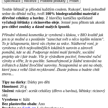
Specifikace
Recenze
Podobné produkty
Příběh
Tenhle štětináč je přírodní každým coulem. Rukojeť, která pohodlně
sedne do dětské ručky, tvoří
100% biodegradabilní materiál z
dřevěné celulózy a bavlny
. Z hlavičky kartáčku spořádaně
vyčuhují štětinky z ricinového oleje
. Jemné jsou přitom tak akorát
pro citlivé zoubky a dásně malých špuntů
.
Přírodní vědomá kosmetika je vyrobená s láskou, v BIO kvalitě jak
jen to je možné a s posláním "zanechat svět o něco lepším místem".
To je laSaponaria, která vás chytne za srdce. Nádherně voní, je
vyrobena z těch nejkvalitnějších lokálních surovin a zároveň
pomáhá, kde se dá. Podporuje místní malé farmáře, sociální
projekty ale i fair trade. Vše je výsledkem poctivé, řemeslné ruční
výroby a věřte, že to pocítíte. Samozřejmostí je žádné testování na
zvířatech a žádné živočišné suroviny. Nezapomíná se ani na obaly,
které jsou z velké části recyklované. Zkuste jednou a budete chtít
znovu...
Tipy na dárky
:
Dárky pro děti
Hmotnost
:
20
g
Složení
:
rukojeť: acetát celulózy (dřevo a bavlna), štětinky: ricinový
olej
Vyrobeno v
:
Itálii
Bez plastového obalu
:
Ano