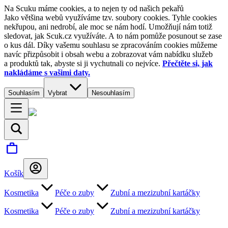
Na Scuku máme cookies, a to nejen ty od našich pekařů
Jako většina webů využíváme tzv. soubory cookies. Tyhle cookies
nekřupou, ani nedrobí, ale moc se nám hodí. Umožňují nám totiž
sledovat, jak Scuk.cz využíváte. A to nám pomůže posunout se zase
o kus dál. Díky vašemu souhlasu se zpracováním cookies můžeme
navíc přizpůsobit i obsah webu a zobrazovat vám nabídku služeb
a produktů tak, abyste si ji vychutnali co nejvíce.
Přečtěte si, jak
nakládáme s vašimi daty.
Souhlasím
Vybrat
Nesouhlasím
Košík
Kosmetika
Péče o zuby
Zubní a mezizubní kartáčky
Kosmetika
Péče o zuby
Zubní a mezizubní kartáčky