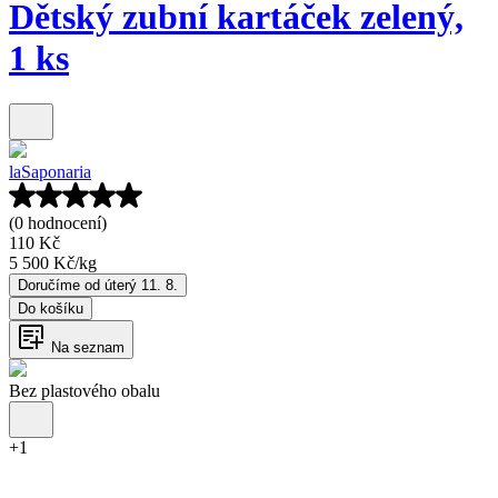
Dětský zubní kartáček zelený,
1 ks
laSaponaria
(0 hodnocení)
110 Kč
5 500 Kč
/
kg
Doručíme od úterý 11. 8.
Do košíku
Na seznam
Bez plastového obalu
+
1