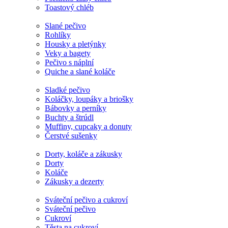
Toastový chléb
Slané pečivo
Rohlíky
Housky a pletýnky
Veky a bagety
Pečivo s náplní
Quiche a slané koláče
Sladké pečivo
Koláčky, loupáky a briošky
Bábovky a perníky
Buchty a štrúdl
Muffiny, cupcaky a donuty
Čerstvé sušenky
Dorty, koláče a zákusky
Dorty
Koláče
Zákusky a dezerty
Sváteční pečivo a cukroví
Sváteční pečivo
Cukroví
Těsta na cukroví