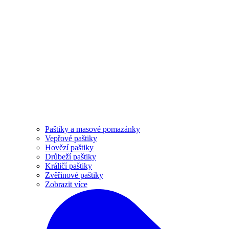
Paštiky a masové pomazánky
Vepřové paštiky
Hovězí paštiky
Drůbeží paštiky
Králičí paštiky
Zvěřinové paštiky
Zobrazit více