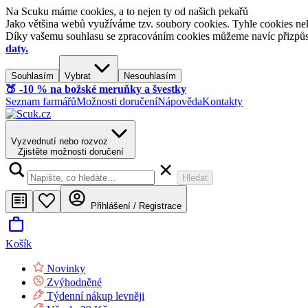
Na Scuku máme cookies, a to nejen ty od našich pekařů
Jako většina webů využíváme tzv. soubory cookies. Tyhle cookies nek
Díky vašemu souhlasu se zpracováním cookies můžeme navíc přizpůsobi
daty.
Souhlasím
Vybrat
Nesouhlasím
🍑​ -10 % na božské meruňky a švestky
Seznam farmářů
Možnosti doručení
Nápověda
Kontakty
Vyzvednutí nebo rozvoz
Zjistěte možnosti doručení
Hledat
Přihlášení / Registrace
Košík
Novinky
Zvýhodněné
Týdenní nákup levněji