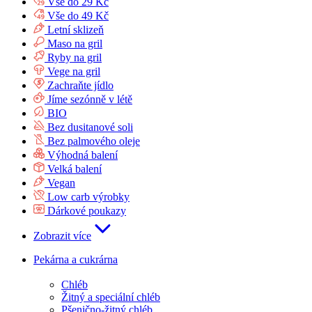
Vše do 29 Kč
Vše do 49 Kč
Letní sklizeň
Maso na gril
Ryby na gril
Vege na gril
Zachraňte jídlo
Jíme sezónně v létě
BIO
Bez dusitanové soli
Bez palmového oleje
Výhodná balení
Velká balení
Vegan
Low carb výrobky
Dárkové poukazy
Zobrazit více
Pekárna a cukrárna
Chléb
Žitný a speciální chléb
Pšenično-žitný chléb