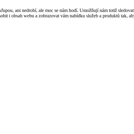
řupou, ani nedrobí, ale moc se nám hodí. Umožňují nám totiž sledovat
t i obsah webu a zobrazovat vám nabídku služeb a produktů tak, abyst