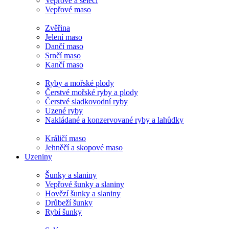
Vepřové a selečí
Vepřové maso
Zvěřina
Jelení maso
Dančí maso
Srnčí maso
Kančí maso
Ryby a mořské plody
Čerstvé mořské ryby a plody
Čerstvé sladkovodní ryby
Uzené ryby
Nakládané a konzervované ryby a lahůdky
Králičí maso
Jehněčí a skopové maso
Uzeniny
Šunky a slaniny
Vepřové šunky a slaniny
Hovězí šunky a slaniny
Drůbeží šunky
Rybí šunky