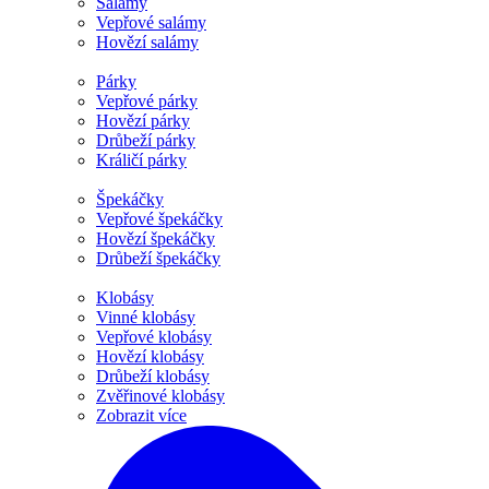
Salámy
Vepřové salámy
Hovězí salámy
Párky
Vepřové párky
Hovězí párky
Drůbeží párky
Králičí párky
Špekáčky
Vepřové špekáčky
Hovězí špekáčky
Drůbeží špekáčky
Klobásy
Vinné klobásy
Vepřové klobásy
Hovězí klobásy
Drůbeží klobásy
Zvěřinové klobásy
Zobrazit více