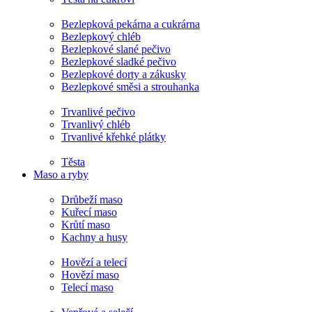
Bezlepková pekárna a cukrárna
Bezlepkový chléb
Bezlepkové slané pečivo
Bezlepkové sladké pečivo
Bezlepkové dorty a zákusky
Bezlepkové směsi a strouhanka
Trvanlivé pečivo
Trvanlivý chléb
Trvanlivé křehké plátky
Těsta
Maso a ryby
Drůbeží maso
Kuřecí maso
Krůtí maso
Kachny a husy
Hovězí a telecí
Hovězí maso
Telecí maso