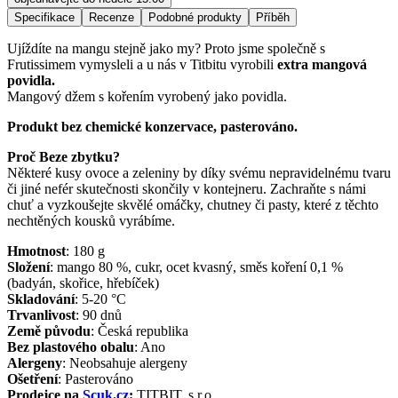
Specifikace
Recenze
Podobné produkty
Příběh
Ujíždíte na mangu stejně jako my? Proto jsme společně s
Frutissimem vymysleli a u nás v Titbitu vyrobili
extra mangová
povidla.
Mangový džem s kořením vyrobený jako povidla.
Produkt bez chemické konzervace, pasterováno.
Proč Beze zbytku?
Některé kusy ovoce a zeleniny by díky svému nepravidelnému tvaru
či jiné nefér skutečnosti skončily v kontejneru. Zachraňte s námi
chuť a vyzkoušejte skvělé omáčky, chutney či pasty, které z těchto
nechtěných kousků vyrábíme.
Hmotnost
:
180
g
Složení
:
mango 80 %, cukr, ocet kvasný, směs koření 0,1 %
(badyán, skořice, hřebíček)
Skladování
:
5-20 °C
Trvanlivost
:
90 dnů
Země původu
:
Česká republika
Bez plastového obalu
:
Ano
Alergeny
:
Neobsahuje alergeny
Ošetření
:
Pasterováno
Prodejce na
Scuk.cz
:
TITBIT, s.r.o.