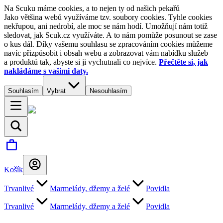
Na Scuku máme cookies, a to nejen ty od našich pekařů
Jako většina webů využíváme tzv. soubory cookies. Tyhle cookies
nekřupou, ani nedrobí, ale moc se nám hodí. Umožňují nám totiž
sledovat, jak Scuk.cz využíváte. A to nám pomůže posunout se zase
o kus dál. Díky vašemu souhlasu se zpracováním cookies můžeme
navíc přizpůsobit i obsah webu a zobrazovat vám nabídku služeb
a produktů tak, abyste si ji vychutnali co nejvíce.
Přečtěte si, jak
nakládáme s vašimi daty.
Souhlasím
Vybrat
Nesouhlasím
Košík
Trvanlivé
Marmelády, džemy a želé
Povidla
Trvanlivé
Marmelády, džemy a želé
Povidla