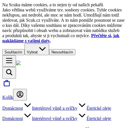
Na Scuku máme cookies, a to nejen ty od našich pekařů
Jako většina webů využíváme tzv. soubory cookies. Tyhle cookies
nekřupou, ani nedrobí, ale moc se nám hodí. Umožňují nám totiž
sledovat, jak Scuk.cz využíváte. A to nám pomůže posunout se zase
o kus dál. Díky vašemu souhlasu se zpracováním cookies můžeme
navíc přizpůsobit i obsah webu a zobrazovat vám nabídku služeb
a produktů tak, abyste si ji vychutnali co nejvíce.
Přečtěte si, jak
nakládáme s vašimi daty.
Souhlasím
Vybrat
Nesouhlasím
Košík
Domácnost
Interiérové vůně a svíčky
Éterické oleje
Domácnost
Interiérové vůně a svíčky
Éterické oleje