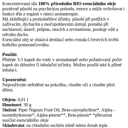
Koncentrovaná síla
100% přírodního BIO esenciálního oleje
pozitivně působí na psychickou pohodu, emoce a může ovlivňovat i
funkce těla a orgánů v rámci aromaterapie.
Má zklidňující a protizánětlivé účinky, působí při potížích v
zažívacím, dýchacím a močopohlavním ústrojí, pomáhá při
nachlazení, únavě, průjmu, otocích a revmatizmu, posiluje vůli a
odvahu ducha.
Esenciální olej se získává destilací nebo extrakcí čerstvých květů
hořkého pomerančovníku.
Použití:
Přidejte 3-5 kapek do vody v aromalampě nebo požadovaný počet
kapek do difuzéru či inhalační tyčinky. Možno použít také k přímé
inhalaci.
Upozornění:
Nepoužívejte neředěné na pokožku, chraňte oči a chraňte před
dětmi.
Objem
:
0,01
l
Hmotnost
:
30
g
Složení
:
Piper Nigrum Fruit Oil, Beta-caryophyllene*, Alpha -
isomethylionone*, Alpha-pinene**, Beta-pinene* *přirozená
součást esenciálního oleje
Skladování
:
na chladném suchém místě mimo dosah tepla