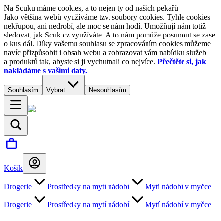
Na Scuku máme cookies, a to nejen ty od našich pekařů
Jako většina webů využíváme tzv. soubory cookies. Tyhle cookies
nekřupou, ani nedrobí, ale moc se nám hodí. Umožňují nám totiž
sledovat, jak Scuk.cz využíváte. A to nám pomůže posunout se zase
o kus dál. Díky vašemu souhlasu se zpracováním cookies můžeme
navíc přizpůsobit i obsah webu a zobrazovat vám nabídku služeb
a produktů tak, abyste si ji vychutnali co nejvíce.
Přečtěte si, jak
nakládáme s vašimi daty.
Souhlasím
Vybrat
Nesouhlasím
Košík
Drogerie
Prostředky na mytí nádobí
Mytí nádobí v myčce
Drogerie
Prostředky na mytí nádobí
Mytí nádobí v myčce