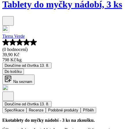
Tablety do myčky nádobí, 3 ks
Tierra Verde
(0 hodnocení)
39,90 Kč
798 Kč
/
kg
Doručíme od čtvrtka 13. 8.
Do košíku
Na seznam
Doručíme od čtvrtka 13. 8.
Specifikace
Recenze
Podobné produkty
Příběh
Ekotablety do myčky nádobí - 3 ks na zkoušku.