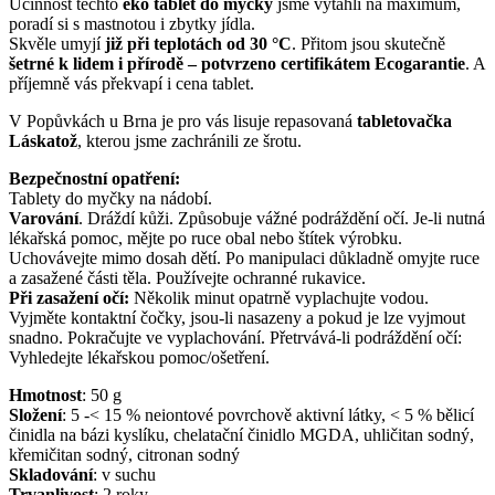
Účinnost těchto
eko tablet do myčky
jsme vytáhli na maximum,
poradí si s mastnotou i zbytky jídla.
Skvěle umyjí
již při teplotách od 30 °C
. Přitom jsou skutečně
šetrné k lidem i přírodě – potvrzeno certifikátem Ecogarantie
. A
příjemně vás překvapí i cena tablet.
V Popůvkách u Brna je pro vás lisuje repasovaná
tabletovačka
Láskatož
, kterou jsme zachránili ze šrotu.
Bezpečnostní opatření:
Tablety do myčky na nádobí.
Varování
. Dráždí kůži. Způsobuje vážné podráždění očí. Je-li nutná
lékařská pomoc, mějte po ruce obal nebo štítek výrobku.
Uchovávejte mimo dosah dětí. Po manipulaci důkladně omyjte ruce
a zasažené části těla. Používejte ochranné rukavice.
Při zasažení očí:
Několik minut opatrně vyplachujte vodou.
Vyjměte kontaktní čočky, jsou-li nasazeny a pokud je lze vyjmout
snadno. Pokračujte ve vyplachování. Přetrvává-li podráždění očí:
Vyhledejte lékařskou pomoc/ošetření.
Hmotnost
:
50
g
Složení
:
5 -< 15 % neiontové povrchově aktivní látky, < 5 % bělicí
činidla na bázi kyslíku, chelatační činidlo MGDA, uhličitan sodný,
křemičitan sodný, citronan sodný
Skladování
:
v suchu
Trvanlivost
:
2 roky