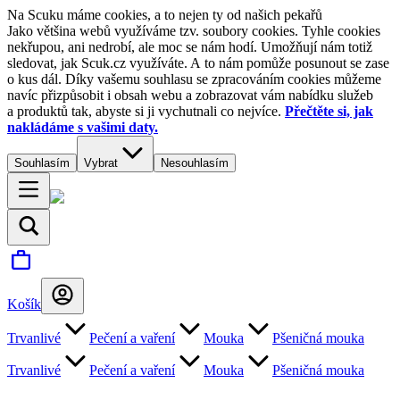
Na Scuku máme cookies, a to nejen ty od našich pekařů
Jako většina webů využíváme tzv. soubory cookies. Tyhle cookies
nekřupou, ani nedrobí, ale moc se nám hodí. Umožňují nám totiž
sledovat, jak Scuk.cz využíváte. A to nám pomůže posunout se zase
o kus dál. Díky vašemu souhlasu se zpracováním cookies můžeme
navíc přizpůsobit i obsah webu a zobrazovat vám nabídku služeb
a produktů tak, abyste si ji vychutnali co nejvíce.
Přečtěte si, jak
nakládáme s vašimi daty.
Souhlasím
Vybrat
Nesouhlasím
Košík
Trvanlivé
Pečení a vaření
Mouka
Pšeničná mouka
Trvanlivé
Pečení a vaření
Mouka
Pšeničná mouka