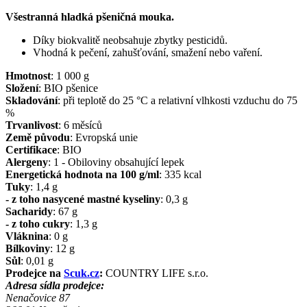
Všestranná hladká pšeničná mouka.
Díky biokvalitě neobsahuje zbytky pesticidů.
Vhodná k pečení, zahušťování, smažení nebo vaření.
Hmotnost
:
1 000
g
Složení
:
BIO pšenice
Skladování
:
při teplotě do 25 °C a relativní vlhkosti vzduchu do 75
%
Trvanlivost
:
6 měsíců
Země původu
:
Evropská unie
Certifikace
:
BIO
Alergeny
:
1 - Obiloviny obsahující lepek
Energetická hodnota na 100 g/ml
:
335
kcal
Tuky
:
1,4
g
- z toho nasycené mastné kyseliny
:
0,3
g
Sacharidy
:
67
g
- z toho cukry
:
1,3
g
Vláknina
:
0
g
Bílkoviny
:
12
g
Sůl
:
0,01
g
Prodejce na
Scuk.cz
:
COUNTRY LIFE s.r.o.
Adresa sídla prodejce:
Nenačovice 87