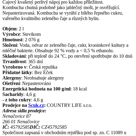
Čajový kvašený perlivý nápoj pro každou příležitost.
Kombucha chutná podobně jako jablečný mošt, je osvěžující.
Nepasterizovaná. Kombucha se vyrábí z bílého řepného cukru,
vařeného kvalitního zeleného čaje a různých bylin.
Objem
:
2
l
Výrobce
:
Stevikom
Hmotnost
:
2 076
g
Složení
:
Voda, odvar ze zeleného čaje, cukr, kvasinkové kultury a
mléčné bakterie. Obsahuje 92 % vody a < 0,5 % ethanolu.
Skladování
:
při teplotě do 24 °C, po otevření spotřebujte do 10 dnů
Trvanlivost
:
365 dní
Vyrobeno v
:
Česká repulika
Přídatné látky
:
Bez Éček
Alergeny
:
Neobsahuje alergeny
Ošetření
:
Nepasterováno
Energetická hodnota na 100 g/ml
:
18
kcal
Sacharidy
:
4,6
g
- z toho cukry
:
4,6
g
Prodejce na
Scuk.cz
:
COUNTRY LIFE s.r.o.
Adresa sídla prodejce:
Nenačovice 87
266 01
Nenačovice
IČ:
45792585
DIČ:
CZ45792585
Společnost zapsaná v obchodním rejstříku pod sp. zn. C 11089 u