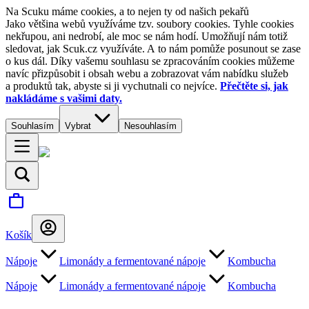
Na Scuku máme cookies, a to nejen ty od našich pekařů
Jako většina webů využíváme tzv. soubory cookies. Tyhle cookies
nekřupou, ani nedrobí, ale moc se nám hodí. Umožňují nám totiž
sledovat, jak Scuk.cz využíváte. A to nám pomůže posunout se zase
o kus dál. Díky vašemu souhlasu se zpracováním cookies můžeme
navíc přizpůsobit i obsah webu a zobrazovat vám nabídku služeb
a produktů tak, abyste si ji vychutnali co nejvíce.
Přečtěte si, jak
nakládáme s vašimi daty.
Souhlasím
Vybrat
Nesouhlasím
Košík
Nápoje
Limonády a fermentované nápoje
Kombucha
Nápoje
Limonády a fermentované nápoje
Kombucha