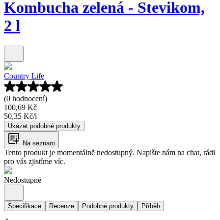
Kombucha zelená - Stevikom,
2 l
Country Life
(0 hodnocení)
100,69 Kč
50,35 Kč
/
l
Ukázat podobné produkty
Na seznam
Tento produkt je momentálně nedostupný. Napište nám na chat, rádi
pro vás zjistíme víc.
Nedostupné
Specifikace
Recenze
Podobné produkty
Příběh