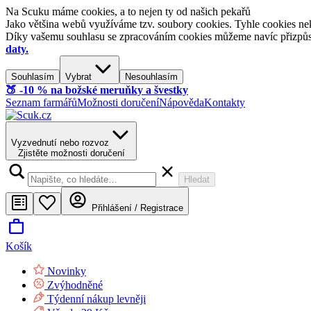
Na Scuku máme cookies, a to nejen ty od našich pekařů
Jako většina webů využíváme tzv. soubory cookies. Tyhle cookies nek
Díky vašemu souhlasu se zpracováním cookies můžeme navíc přizpůsobi
daty.
Souhlasím
Vybrat
Nesouhlasím
🍑​ -10 % na božské meruňky a švestky
Seznam farmářů
Možnosti doručení
Nápověda
Kontakty
Vyzvednutí nebo rozvoz
Zjistěte možnosti doručení
Hledat
Přihlášení / Registrace
Košík
Novinky
Zvýhodněné
Týdenní nákup levněji