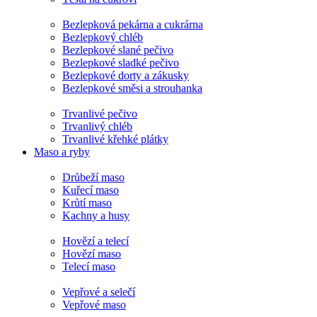
Bezlepková pekárna a cukrárna
Bezlepkový chléb
Bezlepkové slané pečivo
Bezlepkové sladké pečivo
Bezlepkové dorty a zákusky
Bezlepkové směsi a strouhanka
Trvanlivé pečivo
Trvanlivý chléb
Trvanlivé křehké plátky
Maso a ryby
Drůbeží maso
Kuřecí maso
Krůtí maso
Kachny a husy
Hovězí a telecí
Hovězí maso
Telecí maso
Vepřové a selečí
Vepřové maso