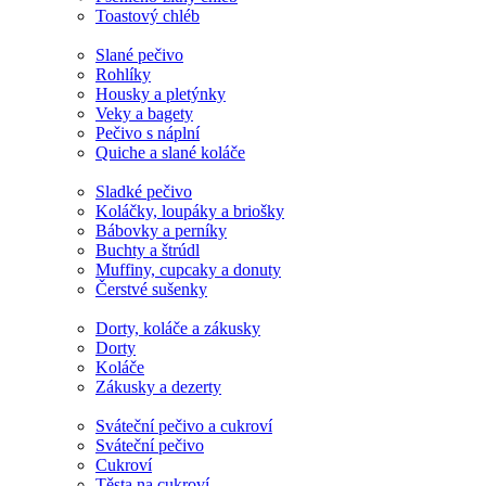
Toastový chléb
Slané pečivo
Rohlíky
Housky a pletýnky
Veky a bagety
Pečivo s náplní
Quiche a slané koláče
Sladké pečivo
Koláčky, loupáky a briošky
Bábovky a perníky
Buchty a štrúdl
Muffiny, cupcaky a donuty
Čerstvé sušenky
Dorty, koláče a zákusky
Dorty
Koláče
Zákusky a dezerty
Sváteční pečivo a cukroví
Sváteční pečivo
Cukroví
Těsta na cukroví