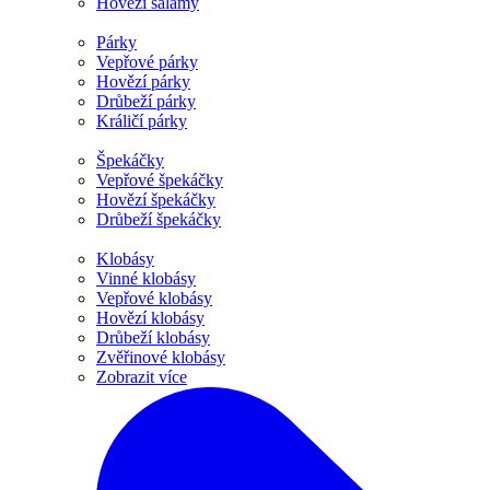
Hovězí salámy
Párky
Vepřové párky
Hovězí párky
Drůbeží párky
Králičí párky
Špekáčky
Vepřové špekáčky
Hovězí špekáčky
Drůbeží špekáčky
Klobásy
Vinné klobásy
Vepřové klobásy
Hovězí klobásy
Drůbeží klobásy
Zvěřinové klobásy
Zobrazit více