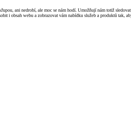
řupou, ani nedrobí, ale moc se nám hodí. Umožňují nám totiž sledovat
t i obsah webu a zobrazovat vám nabídku služeb a produktů tak, abyst