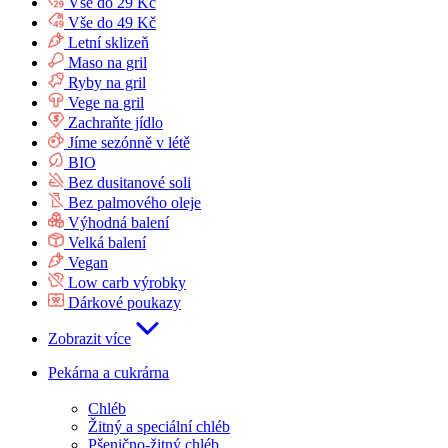
Vše do 29 Kč
Vše do 49 Kč
Letní sklizeň
Maso na gril
Ryby na gril
Vege na gril
Zachraňte jídlo
Jíme sezónně v létě
BIO
Bez dusitanové soli
Bez palmového oleje
Výhodná balení
Velká balení
Vegan
Low carb výrobky
Dárkové poukazy
Zobrazit více
Pekárna a cukrárna
Chléb
Žitný a speciální chléb
Pšenično-žitný chléb