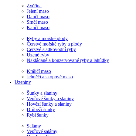
Zvěřina
Jelení maso
Dančí maso
Srnčí maso
Kančí maso
Ryby a mořské plody
Čerstvé mořské ryby a plody
Čerstvé sladkovodní ryby
Uzené ryby
Nakládané a konzervované ryby a lahůdky
Králičí maso
Jehněčí a skopové maso
Uzeniny
Šunky a slaniny
Vepřové šunky a slaniny
Hovězí šunky a slaniny
Drůbeží šunky
Rybí šunky
Salámy
Vepřové salámy