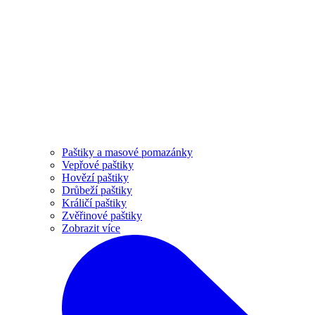
Paštiky a masové pomazánky
Vepřové paštiky
Hovězí paštiky
Drůbeží paštiky
Králičí paštiky
Zvěřinové paštiky
Zobrazit více