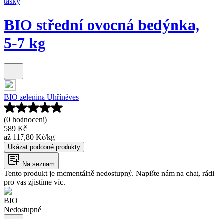
tašky
BIO střední ovocná bedýnka,
5-7 kg
BIO zelenina Uhříněves
(0 hodnocení)
589 Kč
až
117,80 Kč
/
kg
Ukázat podobné produkty
Na seznam
Tento produkt je momentálně nedostupný. Napište nám na chat, rádi
pro vás zjistíme víc.
BIO
Nedostupné