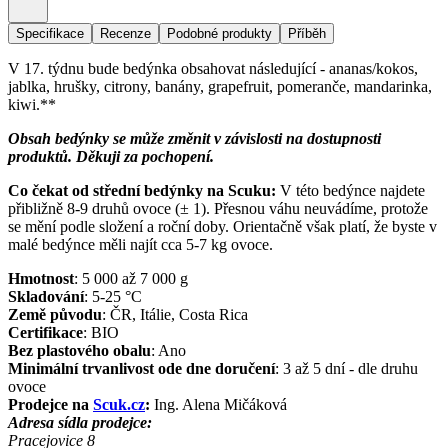
Specifikace
Recenze
Podobné produkty
Příběh
V 17. týdnu bude bedýnka obsahovat následující - ananas/kokos,
jablka, hrušky, citrony, banány, grapefruit, pomeranče, mandarinka,
kiwi.**
Obsah bedýnky se může změnit v závislosti na dostupnosti
produktů. Děkuji za pochopení.
Co čekat od střední bedýnky na Scuku:
V této bedýnce najdete
přibližně 8-9 druhů ovoce (± 1). Přesnou váhu neuvádíme, protože
se mění podle složení a roční doby. Orientačně však platí, že byste v
malé bedýnce měli najít cca 5-7 kg ovoce.
Hmotnost
:
5 000 až 7 000
g
Skladování
:
5-25 °C
Země původu
:
ČR, Itálie, Costa Rica
Certifikace
:
BIO
Bez plastového obalu
:
Ano
Minimální trvanlivost ode dne doručení
:
3 až 5 dní - dle druhu
ovoce
Prodejce na
Scuk.cz
:
Ing. Alena Mičáková
Adresa sídla prodejce:
Pracejovice 8