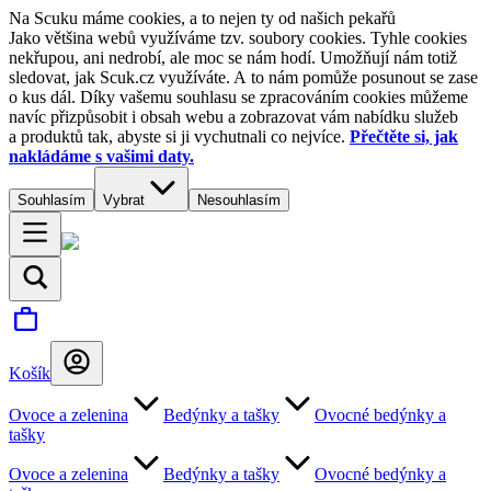
Na Scuku máme cookies, a to nejen ty od našich pekařů
Jako většina webů využíváme tzv. soubory cookies. Tyhle cookies
nekřupou, ani nedrobí, ale moc se nám hodí. Umožňují nám totiž
sledovat, jak Scuk.cz využíváte. A to nám pomůže posunout se zase
o kus dál. Díky vašemu souhlasu se zpracováním cookies můžeme
navíc přizpůsobit i obsah webu a zobrazovat vám nabídku služeb
a produktů tak, abyste si ji vychutnali co nejvíce.
Přečtěte si, jak
nakládáme s vašimi daty.
Souhlasím
Vybrat
Nesouhlasím
Košík
Ovoce a zelenina
Bedýnky a tašky
Ovocné bedýnky a
tašky
Ovoce a zelenina
Bedýnky a tašky
Ovocné bedýnky a