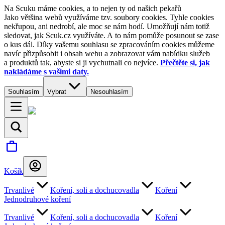
Na Scuku máme cookies, a to nejen ty od našich pekařů
Jako většina webů využíváme tzv. soubory cookies. Tyhle cookies
nekřupou, ani nedrobí, ale moc se nám hodí. Umožňují nám totiž
sledovat, jak Scuk.cz využíváte. A to nám pomůže posunout se zase
o kus dál. Díky vašemu souhlasu se zpracováním cookies můžeme
navíc přizpůsobit i obsah webu a zobrazovat vám nabídku služeb
a produktů tak, abyste si ji vychutnali co nejvíce.
Přečtěte si, jak
nakládáme s vašimi daty.
Souhlasím
Vybrat
Nesouhlasím
Košík
Trvanlivé
Koření, soli a dochucovadla
Koření
Jednodruhové koření
Trvanlivé
Koření, soli a dochucovadla
Koření