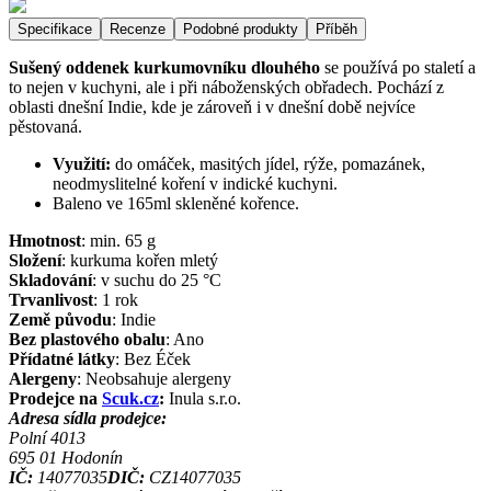
Specifikace
Recenze
Podobné produkty
Příběh
Sušený oddenek kurkumovníku dlouhého
se používá po staletí a
to nejen v kuchyni, ale i při náboženských obřadech. Pochází z
oblasti dnešní Indie, kde je zároveň i v dnešní době nejvíce
pěstovaná.
Využití:
do omáček, masitých jídel, rýže, pomazánek,
neodmyslitelné koření v indické kuchyni.
Baleno ve 165ml skleněné kořence.
Hmotnost
:
min. 65
g
Složení
:
kurkuma kořen mletý
Skladování
:
v suchu do 25 °C
Trvanlivost
:
1 rok
Země původu
:
Indie
Bez plastového obalu
:
Ano
Přídatné látky
:
Bez Éček
Alergeny
:
Neobsahuje alergeny
Prodejce na
Scuk.cz
:
Inula s.r.o.
Adresa sídla prodejce:
Polní 4013
695 01
Hodonín
IČ:
14077035
DIČ:
CZ14077035