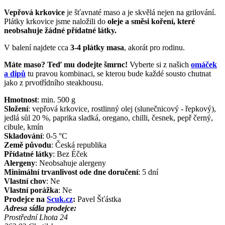
Vepřová krkovice
je šťavnaté maso a je skvělá nejen na grilování.
Plátky krkovice jsme naložili do
oleje a směsi koření, které
neobsahuje žádné přídatné látky.
V balení najdete cca
3-4 plátky masa
, akorát pro rodinu.
Máte maso? Teď mu dodejte šmrnc!
Vyberte si z našich
omáček
a dipů
tu pravou kombinaci, se kterou bude každé sousto chutnat
jako z prvotřídního steakhousu.
Hmotnost
:
min. 500
g
Složení
:
vepřová krkovice, rostlinný olej (slunečnicový - řepkový),
jedlá sůl 20 %, paprika sladká, oregano, chilli, česnek, pepř černý,
cibule, kmín
Skladování
:
0-5 °C
Země původu
:
Česká republika
Přídatné látky
:
Bez Éček
Alergeny
:
Neobsahuje alergeny
Minimální trvanlivost ode dne doručení
:
5 dní
Vlastní chov
:
Ne
Vlastní porážka
:
Ne
Prodejce na
Scuk.cz
:
Pavel Šťástka
Adresa sídla prodejce:
Prostřední Lhota 24