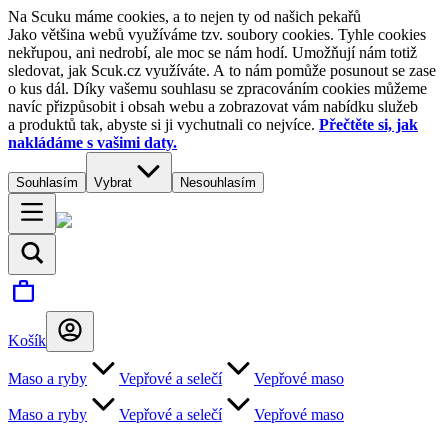
Na Scuku máme cookies, a to nejen ty od našich pekařů
Jako většina webů využíváme tzv. soubory cookies. Tyhle cookies
nekřupou, ani nedrobí, ale moc se nám hodí. Umožňují nám totiž
sledovat, jak Scuk.cz využíváte. A to nám pomůže posunout se zase
o kus dál. Díky vašemu souhlasu se zpracováním cookies můžeme
navíc přizpůsobit i obsah webu a zobrazovat vám nabídku služeb
a produktů tak, abyste si ji vychutnali co nejvíce.
Přečtěte si, jak
nakládáme s vašimi daty.
Souhlasím
Vybrat
Nesouhlasím
Košík
Maso a ryby
Vepřové a selečí
Vepřové maso
Maso a ryby
Vepřové a selečí
Vepřové maso