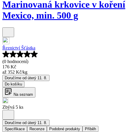
Marinovaná krkovice v koření
Mexico, min. 500 g
Řeznictví Šťástka
(0 hodnocení)
176 Kč
až
352 Kč
/
kg
Doručíme od úterý 11. 8.
Do košíku
Na seznam
Zbývá 5 ks
Doručíme od úterý 11. 8.
Specifikace
Recenze
Podobné produkty
Příběh