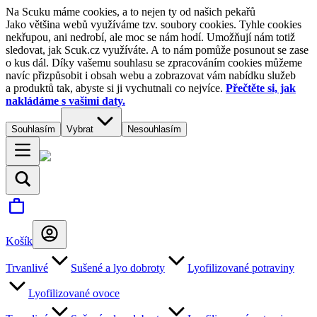
Na Scuku máme cookies, a to nejen ty od našich pekařů
Jako většina webů využíváme tzv. soubory cookies. Tyhle cookies
nekřupou, ani nedrobí, ale moc se nám hodí. Umožňují nám totiž
sledovat, jak Scuk.cz využíváte. A to nám pomůže posunout se zase
o kus dál. Díky vašemu souhlasu se zpracováním cookies můžeme
navíc přizpůsobit i obsah webu a zobrazovat vám nabídku služeb
a produktů tak, abyste si ji vychutnali co nejvíce.
Přečtěte si, jak
nakládáme s vašimi daty.
Souhlasím
Vybrat
Nesouhlasím
Košík
Trvanlivé
Sušené a lyo dobroty
Lyofilizované potraviny
Lyofilizované ovoce