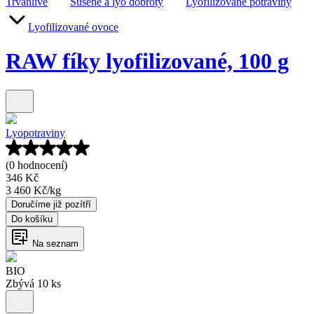
Trvanlivé
Sušené a lyo dobroty
Lyofilizované potraviny
Lyofilizované ovoce
RAW fíky lyofilizované, 100 g
Lyopotraviny
(0 hodnocení)
346 Kč
3 460 Kč
/
kg
Doručíme již pozítří
Do košíku
Na seznam
BIO
Zbývá 10 ks