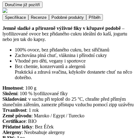
Doručíme již pozítří
Specifikace
Recenze
Podobné produkty
Příběh
Jemně sladké a přirozeně výživné fíky v křupavé podobě
–
lyofilizované ovoce bez přidaného cukru ideální do kaší, jogurtu
nebo jen tak do kapsy.
100% ovoce, bez přidaného cukru, bez siřičitanů
Zachována plná chuť, vláknina i přírodní cukry
Vhodné pro děti, vegany i sportovce
Bez chemie, konzervantů a alergenů
Praktická a zdravá svačina, kdykoliv dostanete chuť na něco
dobrého.
Hmotnost
:
100
g
Složení
:
100 % lyofilizované fíky
Skladování
:
v suchu při teplotě do 25 °C, chraňte před přímým
slunečním zářením, zamezte přístupu vzduchu pomocí zipp uzávěru
Trvanlivost
:
1 rok
Země původu
:
Maroko / Egypt / Turecko
Certifikace
:
BIO
Přídatné látky
:
Bez Éček
Alergeny
:
Neobsahuje alergeny
RAW
:
Ano