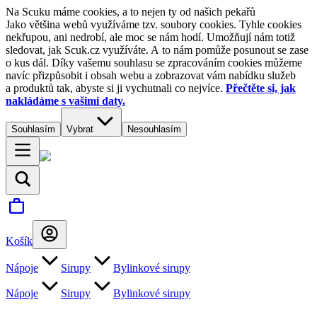
Na Scuku máme cookies, a to nejen ty od našich pekařů
Jako většina webů využíváme tzv. soubory cookies. Tyhle cookies
nekřupou, ani nedrobí, ale moc se nám hodí. Umožňují nám totiž
sledovat, jak Scuk.cz využíváte. A to nám pomůže posunout se zase
o kus dál. Díky vašemu souhlasu se zpracováním cookies můžeme
navíc přizpůsobit i obsah webu a zobrazovat vám nabídku služeb
a produktů tak, abyste si ji vychutnali co nejvíce.
Přečtěte si, jak
nakládáme s vašimi daty.
Souhlasím
Vybrat
Nesouhlasím
Košík
Nápoje
Sirupy
Bylinkové sirupy
Nápoje
Sirupy
Bylinkové sirupy