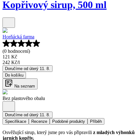
Kopřivový sirup, 500 ml
Horňácká farma
(0 hodnocení)
121 Kč
242 Kč
/
l
Doručíme od úterý 11. 8.
Do košíku
Na seznam
Bez plastového obalu
Doručíme od úterý 11. 8.
Specifikace
Recenze
Podobné produkty
Příběh
Osvěžující sirup, který jsme pro vás připravili
z mladých výhonků
jarních kopřiv.