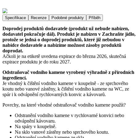
Specifikace
Recenze
Podobné produkty
Příběh
Doprodej produktů dodavatele (produkt už nebude nabízen,
dodavatel pokračuje dál). Produkt je nabízen v Zachraňte jídlo,
protože se jedná o doprodej produktů, které již nebudou v
nabídce dodavatele a nabízíme možnost zásoby produktů
doprodat.
Ačkoli je na etiketě uvedena expirace do března 2026, skutečná
expirace produktu je do roku 2027.
Odstraňovač vodního kamene vyrobený výhradně z přírodních
ingrediencí.
Je vhodný k čištění vodního kamene v koupelně - ze sprchového
koutu nebo vanové zástěny, k čištění vodního kamene na WC, ze
spár i k odvápnění rychlovarných konvic a kávovarů.
Povrchy, na které vhodné odstraňovač vodního kamene použít?
Odstranění vodního kamene v rychlovarné konvici nebo
odvápnění kávovaru.
Na spáry v koupelně.
Na sklo vanové zástěny nebo sprchového koutu.
Odstranění vodního kamene ze skla.