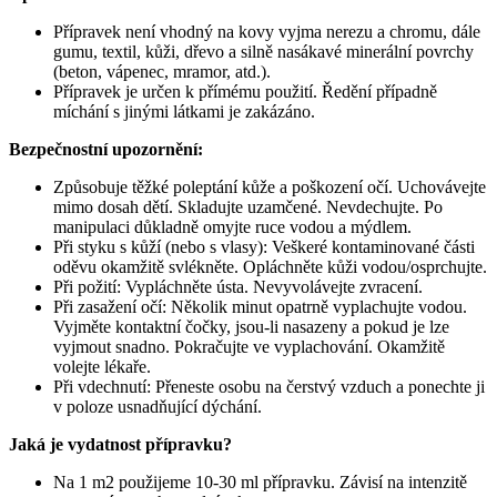
Přípravek není vhodný na kovy vyjma nerezu a chromu, dále
gumu, textil, kůži, dřevo a silně nasákavé minerální povrchy
(beton, vápenec, mramor, atd.).
Přípravek je určen k přímému použití. Ředění případně
míchání s jinými látkami je zakázáno.
Bezpečnostní upozornění:
Způsobuje těžké poleptání kůže a poškození očí. Uchovávejte
mimo dosah dětí. Skladujte uzamčené. Nevdechujte. Po
manipulaci důkladně omyjte ruce vodou a mýdlem.
Při styku s kůží (nebo s vlasy): Veškeré kontaminované části
oděvu okamžitě svlékněte. Opláchněte kůži vodou/osprchujte.
Při požití: Vypláchněte ústa. Nevyvolávejte zvracení.
Při zasažení očí: Několik minut opatrně vyplachujte vodou.
Vyjměte kontaktní čočky, jsou-li nasazeny a pokud je lze
vyjmout snadno. Pokračujte ve vyplachování. Okamžitě
volejte lékaře.
Při vdechnutí: Přeneste osobu na čerstvý vzduch a ponechte ji
v poloze usnadňující dýchání.
Jaká je vydatnost přípravku?
Na 1 m2 použijeme 10-30 ml přípravku. Závisí na intenzitě