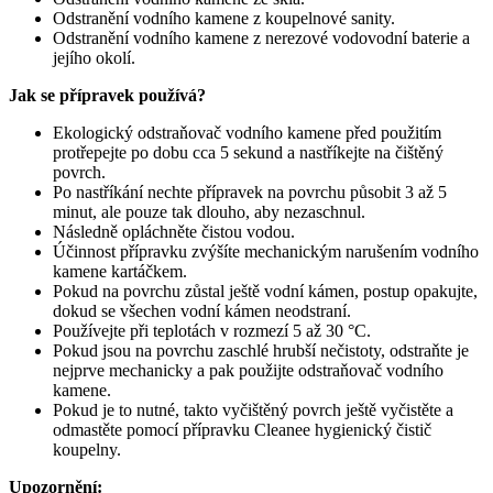
Odstranění vodního kamene z koupelnové sanity.
Odstranění vodního kamene z nerezové vodovodní baterie a
jejího okolí.
Jak se přípravek používá?
Ekologický odstraňovač vodního kamene před použitím
protřepejte po dobu cca 5 sekund a nastříkejte na čištěný
povrch.
Po nastříkání nechte přípravek na povrchu působit 3 až 5
minut, ale pouze tak dlouho, aby nezaschnul.
Následně opláchněte čistou vodou.
Účinnost přípravku zvýšíte mechanickým narušením vodního
kamene kartáčkem.
Pokud na povrchu zůstal ještě vodní kámen, postup opakujte,
dokud se všechen vodní kámen neodstraní.
Používejte při teplotách v rozmezí 5 až 30 °C.
Pokud jsou na povrchu zaschlé hrubší nečistoty, odstraňte je
nejprve mechanicky a pak použijte odstraňovač vodního
kamene.
Pokud je to nutné, takto vyčištěný povrch ještě vyčistěte a
odmastěte pomocí přípravku Cleanee hygienický čistič
koupelny.
Upozornění: