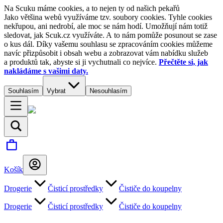
Na Scuku máme cookies, a to nejen ty od našich pekařů
Jako většina webů využíváme tzv. soubory cookies. Tyhle cookies
nekřupou, ani nedrobí, ale moc se nám hodí. Umožňují nám totiž
sledovat, jak Scuk.cz využíváte. A to nám pomůže posunout se zase
o kus dál. Díky vašemu souhlasu se zpracováním cookies můžeme
navíc přizpůsobit i obsah webu a zobrazovat vám nabídku služeb
a produktů tak, abyste si ji vychutnali co nejvíce.
Přečtěte si, jak
nakládáme s vašimi daty.
Souhlasím
Vybrat
Nesouhlasím
Košík
Drogerie
Čisticí prostředky
Čističe do koupelny
Drogerie
Čisticí prostředky
Čističe do koupelny