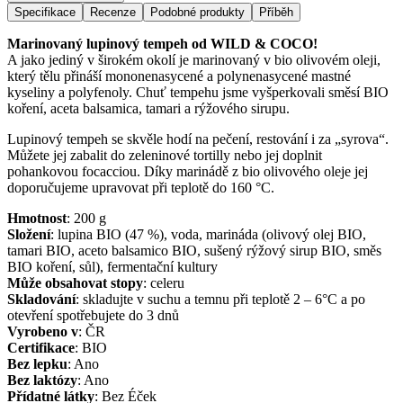
Specifikace
Recenze
Podobné produkty
Příběh
Marinovaný lupinový tempeh od WILD & COCO!
A jako jediný v širokém okolí je marinovaný v bio olivovém oleji,
který tělu přináší mononenasycené a polynenasycené mastné
kyseliny a polyfenoly. Chuť tempehu jsme vyšperkovali směsí BIO
koření, aceta balsamica, tamari a rýžového sirupu.
Lupinový tempeh se skvěle hodí na pečení, restování i za „syrova“.
Můžete jej zabalit do zeleninové tortilly nebo jej doplnit
pohankovou focacciou. Díky marinádě z bio olivového oleje jej
doporučujeme upravovat při teplotě do 160 °C.
Hmotnost
:
200
g
Složení
:
lupina BIO (47 %), voda, marináda (olivový olej BIO,
tamari BIO, aceto balsamico BIO, sušený rýžový sirup BIO, směs
BIO koření, sůl), fermentační kultury
Může obsahovat stopy
:
celeru
Skladování
:
skladujte v suchu a temnu při teplotě 2 – 6°C a po
otevření spotřebujete do 3 dnů
Vyrobeno v
:
ČR
Certifikace
:
BIO
Bez lepku
:
Ano
Bez laktózy
:
Ano
Přídatné látky
:
Bez Éček