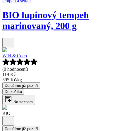
tempeh a seitan
BIO lupinový tempeh
marinovaný, 200 g
Wild & Coco
(0 hodnocení)
119 Kč
595 Kč
/
kg
Doručíme již pozítří
Do košíku
Na seznam
BIO
Doručíme již pozítří