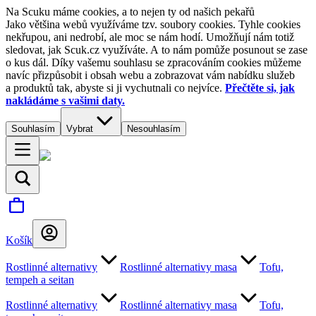
Na Scuku máme cookies, a to nejen ty od našich pekařů
Jako většina webů využíváme tzv. soubory cookies. Tyhle cookies
nekřupou, ani nedrobí, ale moc se nám hodí. Umožňují nám totiž
sledovat, jak Scuk.cz využíváte. A to nám pomůže posunout se zase
o kus dál. Díky vašemu souhlasu se zpracováním cookies můžeme
navíc přizpůsobit i obsah webu a zobrazovat vám nabídku služeb
a produktů tak, abyste si ji vychutnali co nejvíce.
Přečtěte si, jak
nakládáme s vašimi daty.
Souhlasím
Vybrat
Nesouhlasím
Košík
Rostlinné alternativy
Rostlinné alternativy masa
Tofu,
tempeh a seitan
Rostlinné alternativy
Rostlinné alternativy masa
Tofu,