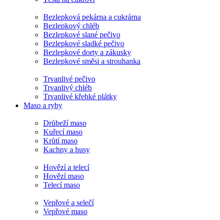
Bezlepková pekárna a cukrárna
Bezlepkový chléb
Bezlepkové slané pečivo
Bezlepkové sladké pečivo
Bezlepkové dorty a zákusky
Bezlepkové směsi a strouhanka
Trvanlivé pečivo
Trvanlivý chléb
Trvanlivé křehké plátky
Maso a ryby
Drůbeží maso
Kuřecí maso
Krůtí maso
Kachny a husy
Hovězí a telecí
Hovězí maso
Telecí maso
Vepřové a selečí
Vepřové maso