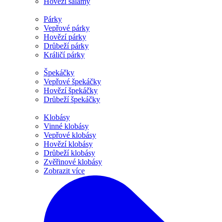
Hovězí salámy
Párky
Vepřové párky
Hovězí párky
Drůbeží párky
Králičí párky
Špekáčky
Vepřové špekáčky
Hovězí špekáčky
Drůbeží špekáčky
Klobásy
Vinné klobásy
Vepřové klobásy
Hovězí klobásy
Drůbeží klobásy
Zvěřinové klobásy
Zobrazit více