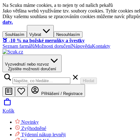
Na Scuku máme cookies, a to nejen ty od našich pekařů
Jako většina webů využíváme tzv. soubory cookies. Tyhle cookies nek
Díky vašemu souhlasu se zpracováním cookies můžeme navíc přizpůsobi
daty.
Souhlasím
Vybrat
Nesouhlasím
🍑​ -10 % na božské meruňky a švestky
Seznam farmářů
Možnosti doručení
Nápověda
Kontakty
Vyzvednutí nebo rozvoz
Zjistěte možnosti doručení
Hledat
Přihlášení / Registrace
Košík
Novinky
Zvýhodněné
Týdenní nákup levněji