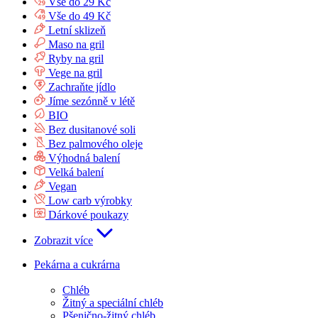
Vše do 29 Kč
Vše do 49 Kč
Letní sklizeň
Maso na gril
Ryby na gril
Vege na gril
Zachraňte jídlo
Jíme sezónně v létě
BIO
Bez dusitanové soli
Bez palmového oleje
Výhodná balení
Velká balení
Vegan
Low carb výrobky
Dárkové poukazy
Zobrazit více
Pekárna a cukrárna
Chléb
Žitný a speciální chléb
Pšenično-žitný chléb