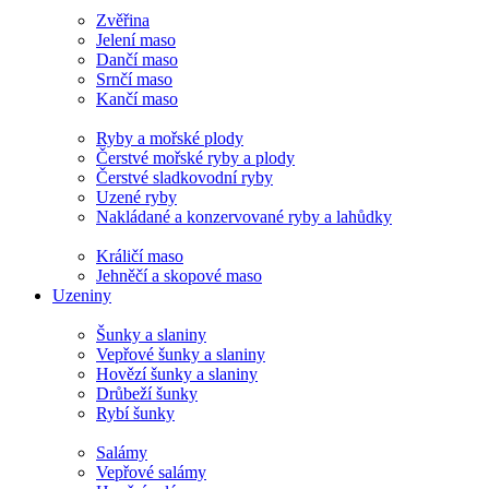
Zvěřina
Jelení maso
Dančí maso
Srnčí maso
Kančí maso
Ryby a mořské plody
Čerstvé mořské ryby a plody
Čerstvé sladkovodní ryby
Uzené ryby
Nakládané a konzervované ryby a lahůdky
Králičí maso
Jehněčí a skopové maso
Uzeniny
Šunky a slaniny
Vepřové šunky a slaniny
Hovězí šunky a slaniny
Drůbeží šunky
Rybí šunky
Salámy
Vepřové salámy