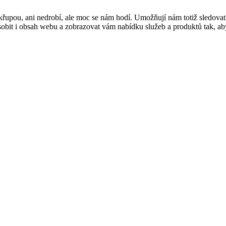
řupou, ani nedrobí, ale moc se nám hodí. Umožňují nám totiž sledovat
t i obsah webu a zobrazovat vám nabídku služeb a produktů tak, abyst