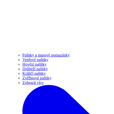
Paštiky a masové pomazánky
Vepřové paštiky
Hovězí paštiky
Drůbeží paštiky
Králičí paštiky
Zvěřinové paštiky
Zobrazit více