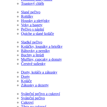
Toastový chléb
Slané pečivo
Rohlíky
Housky a pletýnky
Veky a bagety
Pečivo s náplní
Quiche a slané koláče
Sladké pečivo
Koláčky, loupáky a briošky
Bábovky a perníky
Buchty a štrúdl
Muffiny, cupcaky a donuty
Čerstvé sušenky
Dorty, koláče a zákusky
Dorty
Koláče
Zákusky a dezerty
Sváteční pečivo a cukroví
Sváteční pečivo
Cukroví
Těsta na cukroví