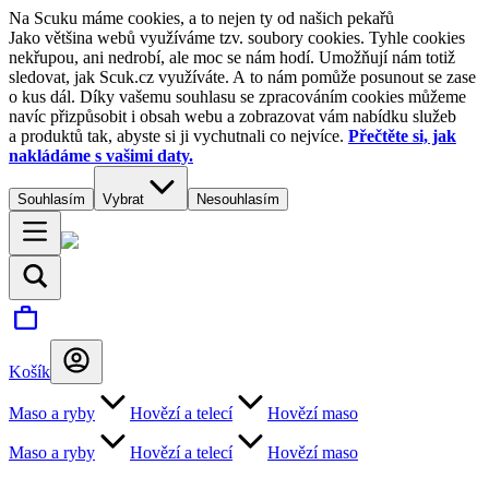
Na Scuku máme cookies, a to nejen ty od našich pekařů
Jako většina webů využíváme tzv. soubory cookies. Tyhle cookies
nekřupou, ani nedrobí, ale moc se nám hodí. Umožňují nám totiž
sledovat, jak Scuk.cz využíváte. A to nám pomůže posunout se zase
o kus dál. Díky vašemu souhlasu se zpracováním cookies můžeme
navíc přizpůsobit i obsah webu a zobrazovat vám nabídku služeb
a produktů tak, abyste si ji vychutnali co nejvíce.
Přečtěte si, jak
nakládáme s vašimi daty.
Souhlasím
Vybrat
Nesouhlasím
Košík
Maso a ryby
Hovězí a telecí
Hovězí maso
Maso a ryby
Hovězí a telecí
Hovězí maso