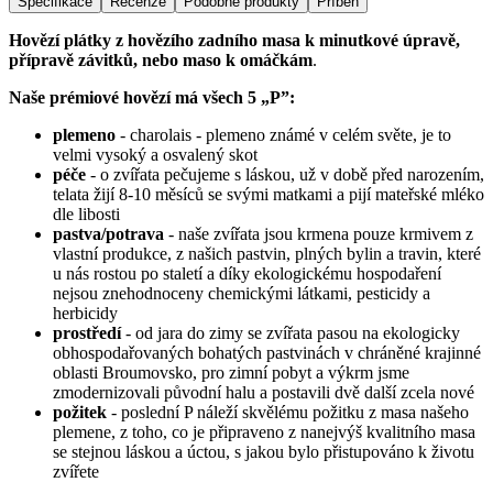
Specifikace
Recenze
Podobné produkty
Příběh
Hovězí plátky z hovězího zadního masa k minutkové úpravě,
přípravě závitků, nebo maso k omáčkám
.
Naše prémiové hovězí má všech 5 „P”:
plemeno
- charolais - plemeno známé v celém světe, je to
velmi vysoký a osvalený skot
péče
- o zvířata pečujeme s láskou, už v době před narozením,
telata žijí 8-10 měsíců se svými matkami a pijí mateřské mléko
dle libosti
pastva/potrava
- naše zvířata jsou krmena pouze krmivem z
vlastní produkce, z našich pastvin, plných bylin a travin, které
u nás rostou po staletí a díky ekologickému hospodaření
nejsou znehodnoceny chemickými látkami, pesticidy a
herbicidy
prostředí
- od jara do zimy se zvířata pasou na ekologicky
obhospodařovaných bohatých pastvinách v chráněné krajinné
oblasti Broumovsko, pro zimní pobyt a výkrm jsme
zmodernizovali původní halu a postavili dvě další zcela nové
požitek
- poslední P náleží skvělému požitku z masa našeho
plemene, z toho, co je připraveno z nanejvýš kvalitního masa
se stejnou láskou a úctou, s jakou bylo přistupováno k životu
zvířete