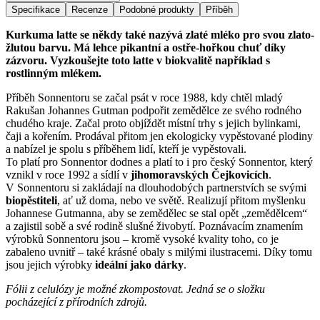
Specifikace
Recenze
Podobné produkty
Příběh
Kurkuma latte se někdy také nazývá zlaté mléko pro svou zlato-
žlutou barvu. Má lehce pikantní a ostře-hořkou chuť díky
zázvoru. Vyzkoušejte toto latte v biokvalitě například s
rostlinným mlékem.
Příběh Sonnentoru se začal psát v roce 1988, kdy chtěl mladý
Rakušan Johannes Gutman podpořit zemědělce ze svého rodného
chudého kraje. Začal proto objíždět místní trhy s jejich bylinkami,
čaji a kořením. Prodával přitom jen ekologicky vypěstované plodiny
a nabízel je spolu s příběhem lidí, kteří je vypěstovali.
To platí pro Sonnentor dodnes a platí to i pro český Sonnentor, který
vznikl v roce 1992 a sídlí v
jihomoravských Čejkovicích
.
V Sonnentoru si zakládají na dlouhodobých partnerstvích se svými
biopěstiteli
, ať už doma, nebo ve světě. Realizují přitom myšlenku
Johannese Gutmanna, aby se zemědělec se stal opět „zemědělcem“
a zajistil sobě a své rodině slušné živobytí. Poznávacím znamením
výrobků Sonnentoru jsou – kromě vysoké kvality toho, co je
zabaleno uvnitř – také krásné obaly s milými ilustracemi. Díky tomu
jsou jejich výrobky
ideální jako dárky
.
Fólii z celulózy je možné zkompostovat. Jedná se o složku
pocházející z přírodních zdrojů.