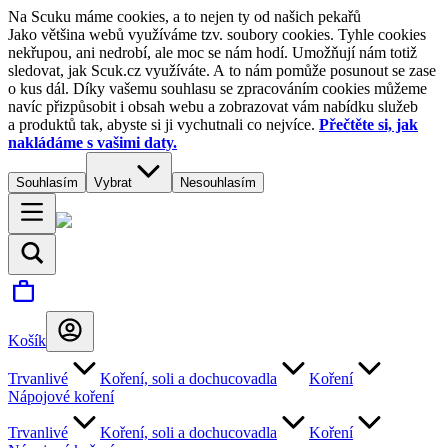
Na Scuku máme cookies, a to nejen ty od našich pekařů
Jako většina webů využíváme tzv. soubory cookies. Tyhle cookies
nekřupou, ani nedrobí, ale moc se nám hodí. Umožňují nám totiž
sledovat, jak Scuk.cz využíváte. A to nám pomůže posunout se zase
o kus dál. Díky vašemu souhlasu se zpracováním cookies můžeme
navíc přizpůsobit i obsah webu a zobrazovat vám nabídku služeb
a produktů tak, abyste si ji vychutnali co nejvíce.
Přečtěte si, jak
nakládáme s vašimi daty.
Souhlasím
Vybrat
Nesouhlasím
Košík
Trvanlivé
Koření, soli a dochucovadla
Koření
Nápojové koření
Trvanlivé
Koření, soli a dochucovadla
Koření