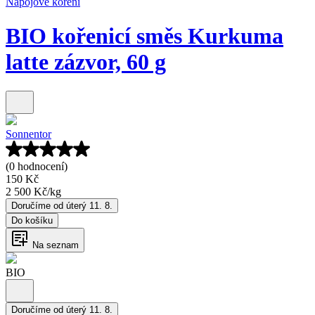
Nápojové koření
BIO kořenicí směs Kurkuma
latte zázvor, 60 g
Sonnentor
(0 hodnocení)
150 Kč
2 500 Kč
/
kg
Doručíme od úterý 11. 8.
Do košíku
Na seznam
BIO
Doručíme od úterý 11. 8.