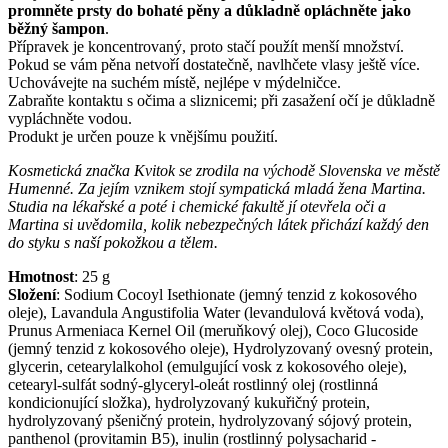
promněte prsty do bohaté pěny a důkladně opláchněte jako
běžný šampon
.
Přípravek je koncentrovaný, proto stačí použít menší množství.
Pokud se vám pěna netvoří dostatečně, navlhčete vlasy ještě více.
Uchovávejte na suchém místě, nejlépe v mýdelničce.
Zabraňte kontaktu s očima a sliznicemi; při zasažení očí je důkladně
vypláchněte vodou.
Produkt je určen pouze k vnějšímu použití.
Kosmetická značka Kvitok se zrodila na východě Slovenska ve městě
Humenné. Za jejím vznikem stojí sympatická mladá žena Martina.
Studia na lékařské a poté i chemické fakultě jí otevřela oči a
Martina si uvědomila, kolik nebezpečných látek přichází každý den
do styku s naší pokožkou a tělem.
Hmotnost
:
25
g
Složení
:
Sodium Cocoyl Isethionate (jemný tenzid z kokosového
oleje), Lavandula Angustifolia Water (levandulová květová voda),
Prunus Armeniaca Kernel Oil (meruňkový olej), Coco Glucoside
(jemný tenzid z kokosového oleje), Hydrolyzovaný ovesný protein,
glycerin, cetearylalkohol (emulgující vosk z kokosového oleje),
cetearyl-sulfát sodný-glyceryl-oleát rostlinný olej (rostlinná
kondicionující složka), hydrolyzovaný kukuřičný protein,
hydrolyzovaný pšeničný protein, hydrolyzovaný sójový protein,
panthenol (provitamin B5), inulin (rostlinný polysacharid -