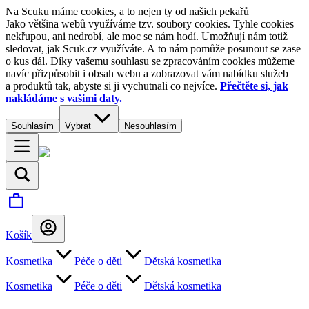
Na Scuku máme cookies, a to nejen ty od našich pekařů
Jako většina webů využíváme tzv. soubory cookies. Tyhle cookies
nekřupou, ani nedrobí, ale moc se nám hodí. Umožňují nám totiž
sledovat, jak Scuk.cz využíváte. A to nám pomůže posunout se zase
o kus dál. Díky vašemu souhlasu se zpracováním cookies můžeme
navíc přizpůsobit i obsah webu a zobrazovat vám nabídku služeb
a produktů tak, abyste si ji vychutnali co nejvíce.
Přečtěte si, jak
nakládáme s vašimi daty.
Souhlasím
Vybrat
Nesouhlasím
Košík
Kosmetika
Péče o děti
Dětská kosmetika
Kosmetika
Péče o děti
Dětská kosmetika