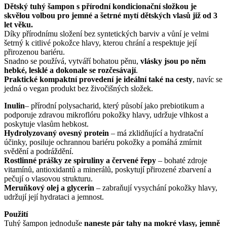
Dětský tuhý šampon s přírodní kondicionační složkou je
skvělou volbou pro jemné a šetrné mytí dětských vlasů již od 3
let věku.
Díky přírodnímu složení bez syntetických barviv a vůní je velmi
šetrný k citlivé pokožce hlavy, kterou chrání a respektuje její
přirozenou bariéru.
Snadno se používá, vytváří bohatou pěnu,
vlásky jsou po něm
hebké, lesklé a dokonale se rozčesávají
.
Praktické kompaktní provedení je ideální také na cesty
, navíc se
jedná o vegan produkt bez živočišných složek.
Inulin
– přírodní polysacharid, který působí jako prebiotikum a
podporuje zdravou mikroflóru pokožky hlavy, udržuje vlhkost a
poskytuje vlasům hebkost.
Hydrolyzovaný ovesný protein
– má zklidňující a hydratační
účinky, posiluje ochrannou bariéru pokožky a pomáhá zmírnit
svědění a podráždění.
Rostlinné prášky ze spiruliny a červené řepy
– bohaté zdroje
vitamínů, antioxidantů a minerálů, poskytují přirozené zbarvení a
pečují o vlasovou strukturu.
Meruňkový olej a glycerin
– zabraňují vysychání pokožky hlavy,
udržují její hydrataci a jemnost.
Použití
Tuhý šampon jednoduše
naneste pár tahy na mokré vlasy, jemně