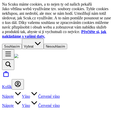
Na Scuku máme cookies, a to nejen ty od našich pekařů
Jako většina webů využíváme tzv. soubory cookies. Tyhle cookies
nekřupou, ani nedrobí, ale moc se nám hodí. Umožňují nám totiž
sledovat, jak Scuk.cz využíváte. A to nám pomůže posunout se zase
o kus dál. Díky vašemu souhlasu se zpracováním cookies můžeme
navíc přizpůsobit i obsah webu a zobrazovat vám nabídku služeb
a produktů tak, abyste si ji vychutnali co nejvíce.
Přečtěte si, jak
nakládáme s vašimi daty.
Souhlasím
Vybrat
Nesouhlasím
Košík
Nápoje
Víno
Červené víno
Nápoje
Víno
Červené víno