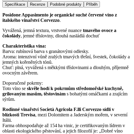
Specifikace
Recenze
Podobné produkty
Příběh
Posidone Appasimento je organické suché červené víno z
italského vinařství Corvezzo
.
Vyvážená, jemná textura, vrstvené nuance
tmavého ovoce a
čokolády
, jemné třísloviny, dlouhá nasládlá dochuť
Charakteristika vína:
Barva: rubínová barva s granátovými odlesky.
Aroma: intenzivní vůně zralých tmavých třešní, švestek, čokolády a
jemných kořeněných tónů.
Chuť: plná, vyvážená s měkkými tříslovinami a dlouhým, příjemně
ovocným závěrem.
Doporučené pokrmy:
Toto víno se
skvěle hodí k pokrmům středomořské kuchyně,
grilovaným masům, těstovinám
s bohatými omáčkami a zrajícím
sýrům.
Rodinné vinařství Società Agricola F.lli Corvezzo sídlí v
blízkosti Trevisa
, mezi Dolomitem a Jaderským mořem, v severní
Itálii.
Farma obhospodařuje až 154 ha vinic, je certifikovaným lídrem v
oblasti ekologického pěstování, a jejich filozofií je: „Dobré víno