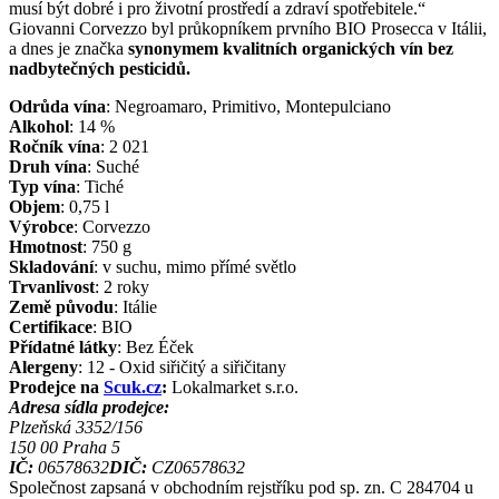
musí být dobré i pro životní prostředí a zdraví spotřebitele.“
Giovanni Corvezzo byl průkopníkem prvního BIO Prosecca v Itálii,
a dnes je značka
synonymem kvalitních organických vín bez
nadbytečných pesticidů.
Odrůda vína
:
Negroamaro, Primitivo, Montepulciano
Alkohol
:
14
%
Ročník vína
:
2 021
Druh vína
:
Suché
Typ vína
:
Tiché
Objem
:
0,75
l
Výrobce
:
Corvezzo
Hmotnost
:
750
g
Skladování
:
v suchu, mimo přímé světlo
Trvanlivost
:
2 roky
Země původu
:
Itálie
Certifikace
:
BIO
Přídatné látky
:
Bez Éček
Alergeny
:
12 - Oxid siřičitý a siřičitany
Prodejce na
Scuk.cz
:
Lokalmarket s.r.o.
Adresa sídla prodejce:
Plzeňská 3352/156
150 00
Praha 5
IČ:
06578632
DIČ:
CZ06578632
Společnost zapsaná v obchodním rejstříku pod sp. zn. C 284704 u