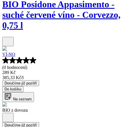
BIO Posidone Appasimento -
suché červené víno - Corvezzo,
0,75 l
VÍ-NO
(0 hodnocení)
289 Kč
385,33 Kč
/
l
Doručíme již pozítří
Do košíku
Na seznam
BIO z dovozu
Doručíme již pozítří