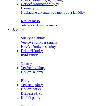
Čerstvé sladkovodní ryby
Uzené ryby
Nakládané a konzervované ryby a lahůdky
Králičí maso
Jehněčí a skopové maso
Uzeniny
Šunky a slaniny
Vepřové šunky a slaniny
Hovězí šunky a slaniny
Drůbeží šunky
Rybí šunky
Salámy
Vepřové salámy
Hovězí salámy
Párky
Vepřové párky
Hovězí párky
Drůbeží párky
Králičí párky