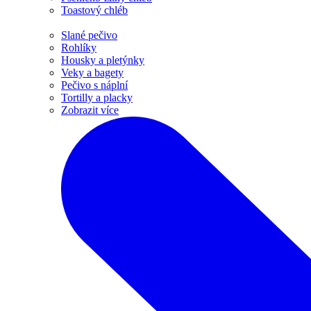
Toastový chléb
Slané pečivo
Rohlíky
Housky a pletýnky
Veky a bagety
Pečivo s náplní
Tortilly a placky
Zobrazit více