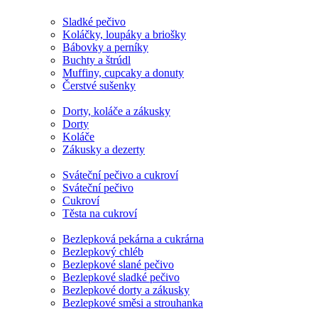
Sladké pečivo
Koláčky, loupáky a briošky
Bábovky a perníky
Buchty a štrúdl
Muffiny, cupcaky a donuty
Čerstvé sušenky
Dorty, koláče a zákusky
Dorty
Koláče
Zákusky a dezerty
Sváteční pečivo a cukroví
Sváteční pečivo
Cukroví
Těsta na cukroví
Bezlepková pekárna a cukrárna
Bezlepkový chléb
Bezlepkové slané pečivo
Bezlepkové sladké pečivo
Bezlepkové dorty a zákusky
Bezlepkové směsi a strouhanka