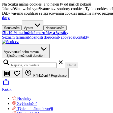
Na Scuku máme cookies, a to nejen ty od našich pekařů
Jako většina webů využíváme tzv. soubory cookies. Tyhle cookies nek
Díky vašemu souhlasu se zpracováním cookies můžeme navíc přizpůsobi
daty.
Souhlasím
Vybrat
Nesouhlasím
🍑​ -10 % na božské meruňky a švestky
Seznam farmářů
Možnosti doručení
Nápověda
Kontakty
Vyzvednutí nebo rozvoz
Zjistěte možnosti doručení
Hledat
Přihlášení / Registrace
Košík
Novinky
Zvýhodněné
Týdenní nákup levněji