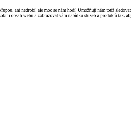
řupou, ani nedrobí, ale moc se nám hodí. Umožňují nám totiž sledovat
t i obsah webu a zobrazovat vám nabídku služeb a produktů tak, abyst