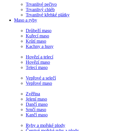
Trvanlivé pečivo
Trvanlivý chléb
Trvanlivé křehké plátky
Maso a ryby
Drůbeží maso
Kuřecí maso
Krůtí maso
Kachny a husy
Hovězí a telecí
Hovězí maso
Telecí maso
Vepřové a selečí
Vepřové maso
Zvěřina
Jelení maso
Dančí maso
Srnčí maso
Kančí maso
Ryby a mořské plody
Čerstvé mořské ryby a plody