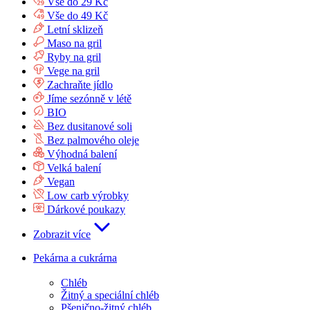
Vše do 29 Kč
Vše do 49 Kč
Letní sklizeň
Maso na gril
Ryby na gril
Vege na gril
Zachraňte jídlo
Jíme sezónně v létě
BIO
Bez dusitanové soli
Bez palmového oleje
Výhodná balení
Velká balení
Vegan
Low carb výrobky
Dárkové poukazy
Zobrazit více
Pekárna a cukrárna
Chléb
Žitný a speciální chléb
Pšenično-žitný chléb