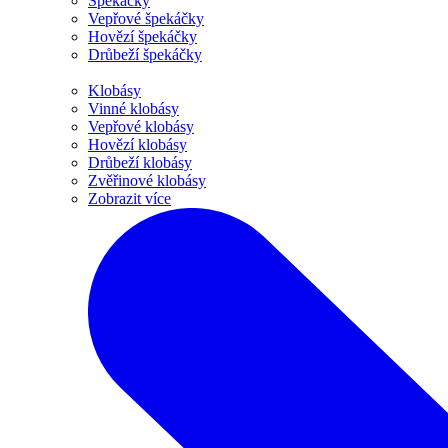
Špekáčky
Vepřové špekáčky
Hovězí špekáčky
Drůbeží špekáčky
Klobásy
Vinné klobásy
Vepřové klobásy
Hovězí klobásy
Drůbeží klobásy
Zvěřinové klobásy
Zobrazit více