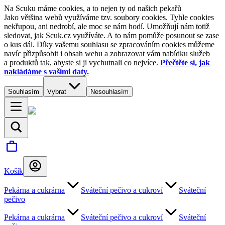
Na Scuku máme cookies, a to nejen ty od našich pekařů
Jako většina webů využíváme tzv. soubory cookies. Tyhle cookies
nekřupou, ani nedrobí, ale moc se nám hodí. Umožňují nám totiž
sledovat, jak Scuk.cz využíváte. A to nám pomůže posunout se zase
o kus dál. Díky vašemu souhlasu se zpracováním cookies můžeme
navíc přizpůsobit i obsah webu a zobrazovat vám nabídku služeb
a produktů tak, abyste si ji vychutnali co nejvíce.
Přečtěte si, jak
nakládáme s vašimi daty.
Souhlasím
Vybrat
Nesouhlasím
Košík
Pekárna a cukrárna
Sváteční pečivo a cukroví
Sváteční
pečivo
Pekárna a cukrárna
Sváteční pečivo a cukroví
Sváteční