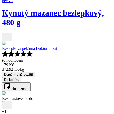
pečivo
Kynutý mazanec bezlepkový,
480 g
Bezlepková pekárna Doktor Pekař
(0 hodnocení)
179 Kč
372,92 Kč
/
kg
Doručíme již pozítří
Do košíku
Na seznam
Bez plastového obalu
+
1