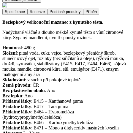
Specifikace
Recenze
Podobné produkty
Příběh
Bezlepkový velikonoční mazanec z kynutého těsta.
Nadýchané vláčné a dlouho měkké kynuté těsto s vůní citronové
kůry. Sypaný mandlemi, uvnitř spousty rozinek.
Hmotnost
:
480
g
Složení
:
pitná voda, cukr, vejce, bezlepkový pšeničný škrob,
slunečnicový ojel, rozinky (bez siřičitanů a oleje), rýžová mouka,
droždí, syrovátka, stabilizátory (E415, E417, E464, E466), sójová
mouka, mandle, citronová kůra, sůl, emulgátor (E471), enzym
maltogenní amyláza
Skladování
:
v suchu při pokojové teplotě
Země původu
:
ČR
Bez plastového obalu
:
Ano
Bez lepku
:
Ano
Přídatné látky
:
E415 – Xanthanová guma
Přídatné látky
:
E417 – Tara guma
Přídatné látky
:
E464 – Hypromelóza
(hydroxypropylmethylcelulóza)
Přídatné látky
:
E466 – Karboxymethylcelulóza
Přídatné látky
:
E471 – Mono a diglyceridy mastných kyselin