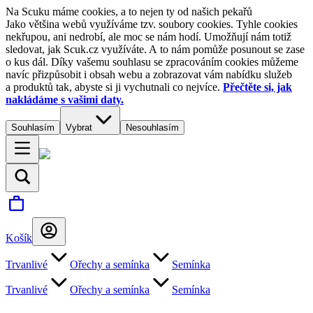
Na Scuku máme cookies, a to nejen ty od našich pekařů
Jako většina webů využíváme tzv. soubory cookies. Tyhle cookies
nekřupou, ani nedrobí, ale moc se nám hodí. Umožňují nám totiž
sledovat, jak Scuk.cz využíváte. A to nám pomůže posunout se zase
o kus dál. Díky vašemu souhlasu se zpracováním cookies můžeme
navíc přizpůsobit i obsah webu a zobrazovat vám nabídku služeb
a produktů tak, abyste si ji vychutnali co nejvíce.
Přečtěte si, jak
nakládáme s vašimi daty.
Souhlasím
Vybrat
Nesouhlasím
Košík
Trvanlivé
Ořechy a semínka
Semínka
Trvanlivé
Ořechy a semínka
Semínka