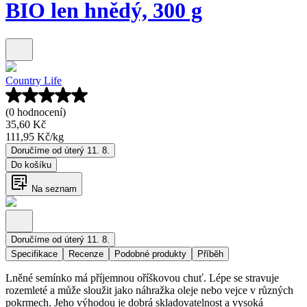
BIO len hnědý, 300 g
Country Life
(0 hodnocení)
35,60 Kč
111,95 Kč
/
kg
Doručíme od úterý 11. 8.
Do košíku
Na seznam
Doručíme od úterý 11. 8.
Specifikace
Recenze
Podobné produkty
Příběh
Lněné semínko má příjemnou oříškovou chuť. Lépe se stravuje
rozemleté a může sloužit jako náhražka oleje nebo vejce v různých
pokrmech. Jeho výhodou je dobrá skladovatelnost a vysoká