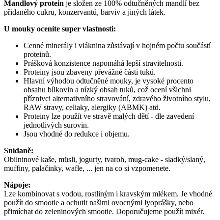
Mandlový protein
je složen ze 100% odtučněných mandlí bez
přidaného cukru, konzervantů, barviv a jiných látek.
U mouky oceníte super vlastnosti:
Cenné minerály i vláknina zůstávají v hojném počtu součástí
proteinů.
Prášková konzistence napomáhá lepší stravitelnosti.
Proteiny jsou zbaveny převážné části tuků.
Hlavní výhodou odtučněné mouky, je vysoké procento
obsahu bílkovin a nízký obsah tuků, což ocení všichni
příznivci alternativního stravování, zdravého životního stylu,
RAW stravy, celiaky, alergiky (ABMK) atd.
Proteiny lze použít ve stravě malých dětí - dle zavedení
jednotlivých surovin.
Jsou vhodné do redukce i objemu.
Snídaně:
Obilninové kaše, müsli, jogurty, tvaroh, mug-cake - sladký/slaný,
muffiny, palačinky, wafle, ... jen na co si vzpomenete.
Nápoje:
Lze kombinovat s vodou, rostliným i kravským mlékem. Je vhodné
použít do smootie a ochutit našimi ovocnými lyoprášky, nebo
přimíchat do zeleninových smootie. Doporučujeme použít mixér.