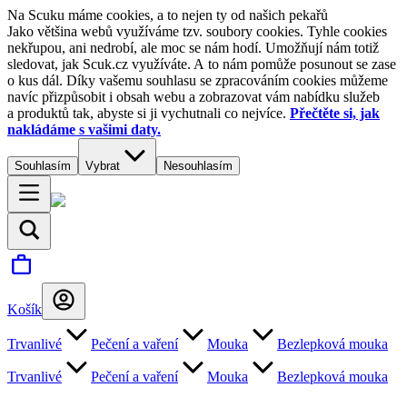
Na Scuku máme cookies, a to nejen ty od našich pekařů
Jako většina webů využíváme tzv. soubory cookies. Tyhle cookies
nekřupou, ani nedrobí, ale moc se nám hodí. Umožňují nám totiž
sledovat, jak Scuk.cz využíváte. A to nám pomůže posunout se zase
o kus dál. Díky vašemu souhlasu se zpracováním cookies můžeme
navíc přizpůsobit i obsah webu a zobrazovat vám nabídku služeb
a produktů tak, abyste si ji vychutnali co nejvíce.
Přečtěte si, jak
nakládáme s vašimi daty.
Souhlasím
Vybrat
Nesouhlasím
Košík
Trvanlivé
Pečení a vaření
Mouka
Bezlepková mouka
Trvanlivé
Pečení a vaření
Mouka
Bezlepková mouka