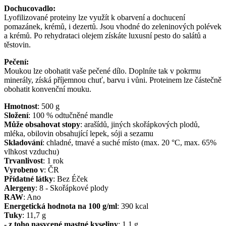
Dochucovadlo:
Lyofilizované proteiny lze využít k obarvení a dochucení
pomazánek, krémů, i dezertů. Jsou vhodné do zeleninových polévek
a krémů. Po rehydrataci olejem získáte luxusní pesto do salátů a
těstovin.
Pečení:
Moukou lze obohatit vaše pečené dílo. Doplníte tak v pokrmu
minerály, získá příjemnou chuť, barvu i vůni. Proteinem lze částečně
obohatit konvenční mouku.
Hmotnost
:
500
g
Složení
:
100 % odtučněné mandle
Může obsahovat stopy
:
arašídů, jiných skořápkových plodů,
mléka, obilovin obsahující lepek, sóji a sezamu
Skladování
:
chladné, tmavé a suché místo (max. 20 °C, max. 65%
vlhkost vzduchu)
Trvanlivost
:
1 rok
Vyrobeno v
:
ČR
Přídatné látky
:
Bez Éček
Alergeny
:
8 - Skořápkové plody
RAW
:
Ano
Energetická hodnota na 100 g/ml
:
390
kcal
Tuky
:
11,7
g
- z toho nasycené mastné kyseliny
:
1,1
g