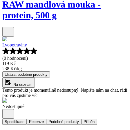
RAW mandlová mouka -
protein, 500 g
Lyopotraviny
(0 hodnocení)
119 Kč
238 Kč
/
kg
Ukázat podobné produkty
Na seznam
Tento produkt je momentálně nedostupný. Napište nám na chat, rádi
pro vás zjistíme víc.
Nedostupné
Specifikace
Recenze
Podobné produkty
Příběh