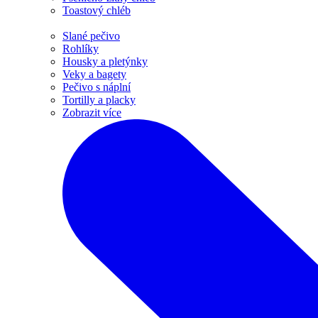
Toastový chléb
Slané pečivo
Rohlíky
Housky a pletýnky
Veky a bagety
Pečivo s náplní
Tortilly a placky
Zobrazit více