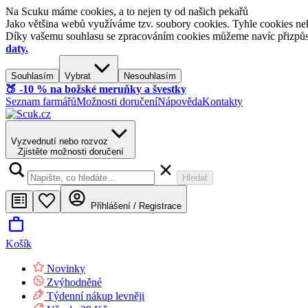
Na Scuku máme cookies, a to nejen ty od našich pekařů
Jako většina webů využíváme tzv. soubory cookies. Tyhle cookies nek
Díky vašemu souhlasu se zpracováním cookies můžeme navíc přizpůsobi
daty.
Souhlasím
Vybrat
Nesouhlasím
🍑​ -10 % na božské meruňky a švestky
Seznam farmářů
Možnosti doručení
Nápověda
Kontakty
Vyzvednutí nebo rozvoz
Zjistěte možnosti doručení
Hledat
Přihlášení / Registrace
Košík
Novinky
Zvýhodněné
Týdenní nákup levněji