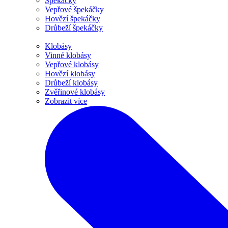
Špekáčky
Vepřové špekáčky
Hovězí špekáčky
Drůbeží špekáčky
Klobásy
Vinné klobásy
Vepřové klobásy
Hovězí klobásy
Drůbeží klobásy
Zvěřinové klobásy
Zobrazit více