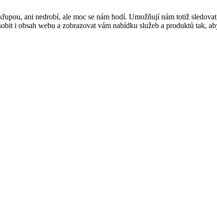
řupou, ani nedrobí, ale moc se nám hodí. Umožňují nám totiž sledovat
t i obsah webu a zobrazovat vám nabídku služeb a produktů tak, abyst