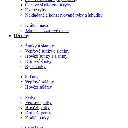
Čerstvé sladkovodní ryby
Uzené ryby
Nakládané a konzervované ryby a lahůdky
Králičí maso
Jehněčí a skopové maso
Uzeniny
Šunky a slaniny
Vepřové šunky a slaniny
Hovězí šunky a slaniny
Drůbeží šunky
Rybí šunky
Salámy
Vepřové salámy
Hovězí salámy
Párky
Vepřové párky
Hovězí párky
Drůbeží párky
Králičí párky