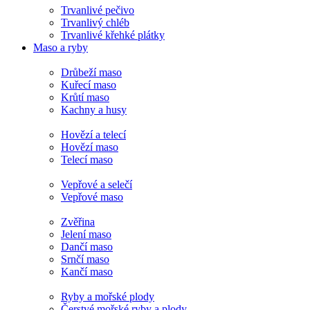
Trvanlivé pečivo
Trvanlivý chléb
Trvanlivé křehké plátky
Maso a ryby
Drůbeží maso
Kuřecí maso
Krůtí maso
Kachny a husy
Hovězí a telecí
Hovězí maso
Telecí maso
Vepřové a selečí
Vepřové maso
Zvěřina
Jelení maso
Dančí maso
Srnčí maso
Kančí maso
Ryby a mořské plody
Čerstvé mořské ryby a plody