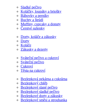
Sladké pečivo
Koláčky, loupáky a briošky
Bábovky a perníky
Buchty a štrúdl
Muffiny, cupcaky a donuty
Čerstvé sušenky
Dorty, koláče a zákusky
Dorty
Koláče
Zákusky a dezerty
Sváteční pečivo a cukroví
Sváteční pečivo
Cukroví
Těsta na cukroví
Bezlepková pekárna a cukrárna
Bezlepkový chléb
Bezlepkové slané pečivo
Bezlepkové sladké pečivo
Bezlepkové dorty a zákusky
Bezlepkové směsi a strouhanka