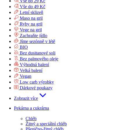
Vše do 29 Kč
Vše do 49 Kč
Letní sklizeň
Maso na gril
Ryby na gril
Vege na gril
Zachraňte jídlo
Jíme sezónně v létě
BIO
Bez dusitanové soli
Bez palmového oleje
Výhodná balení
Velká balení
Vegan
Low carb výrobky
Dárkové poukazy
Zobrazit více
Pekárna a cukrárna
Chléb
Žitný a speciální chléb
Pšenično-žitný chléb