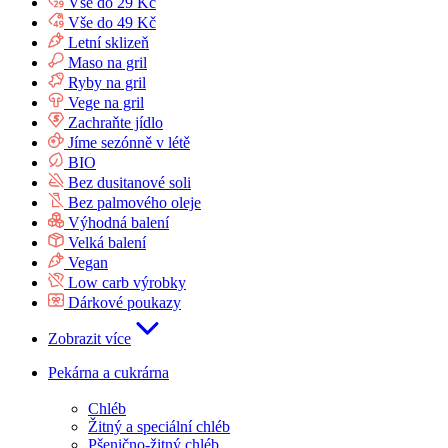
Vše do 29 Kč
Vše do 49 Kč
Letní sklizeň
Maso na gril
Ryby na gril
Vege na gril
Zachraňte jídlo
Jíme sezónně v létě
BIO
Bez dusitanové soli
Bez palmového oleje
Výhodná balení
Velká balení
Vegan
Low carb výrobky
Dárkové poukazy
Zobrazit více
Pekárna a cukrárna
Chléb
Žitný a speciální chléb
Pšenično-žitný chléb