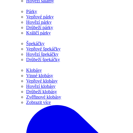
Hovězí salámy
Párky
Vepřové párky
Hovězí párky
Drůbeží párky
Králičí párky
Špekáčky
Vepřové špekáčky
Hovězí špekáčky
Drůbeží špekáčky
Klobásy
Vinné klobásy
Vepřové klobásy
Hovězí klobásy
Drůbeží klobásy
Zvěřinové klobásy
Zobrazit více