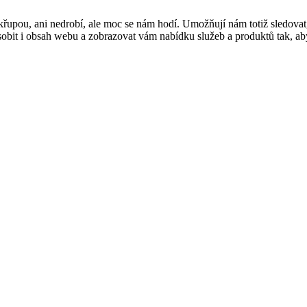
řupou, ani nedrobí, ale moc se nám hodí. Umožňují nám totiž sledovat
t i obsah webu a zobrazovat vám nabídku služeb a produktů tak, abyst