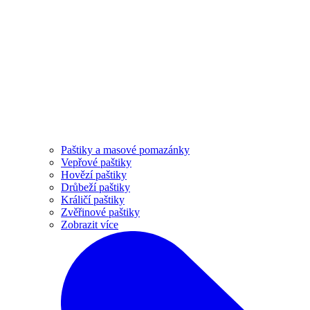
Paštiky a masové pomazánky
Vepřové paštiky
Hovězí paštiky
Drůbeží paštiky
Králičí paštiky
Zvěřinové paštiky
Zobrazit více