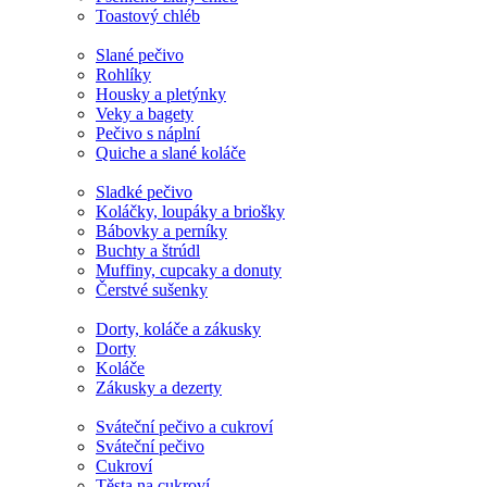
Toastový chléb
Slané pečivo
Rohlíky
Housky a pletýnky
Veky a bagety
Pečivo s náplní
Quiche a slané koláče
Sladké pečivo
Koláčky, loupáky a briošky
Bábovky a perníky
Buchty a štrúdl
Muffiny, cupcaky a donuty
Čerstvé sušenky
Dorty, koláče a zákusky
Dorty
Koláče
Zákusky a dezerty
Sváteční pečivo a cukroví
Sváteční pečivo
Cukroví
Těsta na cukroví