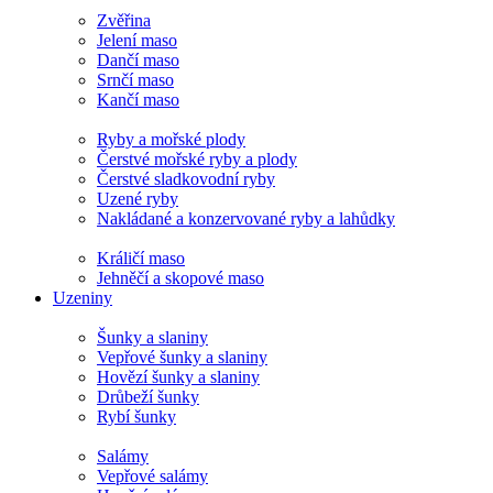
Zvěřina
Jelení maso
Dančí maso
Srnčí maso
Kančí maso
Ryby a mořské plody
Čerstvé mořské ryby a plody
Čerstvé sladkovodní ryby
Uzené ryby
Nakládané a konzervované ryby a lahůdky
Králičí maso
Jehněčí a skopové maso
Uzeniny
Šunky a slaniny
Vepřové šunky a slaniny
Hovězí šunky a slaniny
Drůbeží šunky
Rybí šunky
Salámy
Vepřové salámy