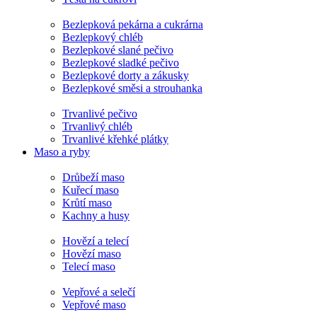
Bezlepková pekárna a cukrárna
Bezlepkový chléb
Bezlepkové slané pečivo
Bezlepkové sladké pečivo
Bezlepkové dorty a zákusky
Bezlepkové směsi a strouhanka
Trvanlivé pečivo
Trvanlivý chléb
Trvanlivé křehké plátky
Maso a ryby
Drůbeží maso
Kuřecí maso
Krůtí maso
Kachny a husy
Hovězí a telecí
Hovězí maso
Telecí maso
Vepřové a selečí
Vepřové maso