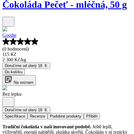
Čokoláda Pečeť - mléčná, 50 g
Goodie
(0 hodnocení)
115 Kč
2 300 Kč
/
kg
Doručíme od úterý 18. 8.
Do košíku
Na seznam
Bez lepku
Doručíme od úterý 18. 8.
Specifikace
Recenze
Podobné produkty
Příběh
Tradiční čokoláda v naší inovované podobě.
Ještě lepší,
výživnější, energií nabitější, zkrátka skvělá. Čokoládu v ní typicky