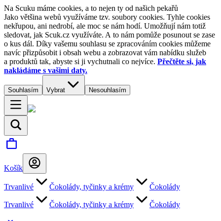
Na Scuku máme cookies, a to nejen ty od našich pekařů
Jako většina webů využíváme tzv. soubory cookies. Tyhle cookies
nekřupou, ani nedrobí, ale moc se nám hodí. Umožňují nám totiž
sledovat, jak Scuk.cz využíváte. A to nám pomůže posunout se zase
o kus dál. Díky vašemu souhlasu se zpracováním cookies můžeme
navíc přizpůsobit i obsah webu a zobrazovat vám nabídku služeb
a produktů tak, abyste si ji vychutnali co nejvíce.
Přečtěte si, jak
nakládáme s vašimi daty.
Souhlasím
Vybrat
Nesouhlasím
Košík
Trvanlivé
Čokolády, tyčinky a krémy
Čokolády
Trvanlivé
Čokolády, tyčinky a krémy
Čokolády