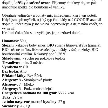
doplňují
oříšky a sušené ovoce
. Příjemný chuťový dojem pak
umocňuje špetka bio bourbonské vanilky.
Obsahuje jedinečný a bohatý mix ingrediencí, který vás potěší.
Když jsme přemýšleli, o jaký typ čokolády náš GOODIE arzenál
doplnit, Pečeť byla jasná volba. Vyzkoušejte a dejte nám vědět, co
vy na ní!
Kvalitní čokoládu si nevyčítejte, je pro zdraví dobrá.
Hmotnost
:
50
g
Složení
:
kakaové boby směs, BIO sušená třtinová šťáva (panela),
BIO sušené mléko, lískové ořechy, arašídy, višně, rozinky, BIO
bourbonská vanilka. Kakaový podíl: 36 %.
Skladování
:
v suchu při pokojové teplotě
Trvanlivost
:
min. 3 měsíce
Vyrobeno v
:
ČR
Bez lepku
:
Ano
Přídatné látky
:
Bez Éček
Alergeny
:
8 - Skořápkové plody
Alergeny
:
7 - Mléko
Alergeny
:
5 - Podzemnice olejná
Energetická hodnota na 100 g/ml
:
553,2
kcal
Tuky
:
39,5
g
- z toho nasycené mastné kyseliny
:
27
g
Sacharidy
:
42,7
g