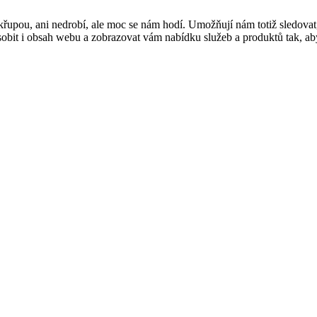
řupou, ani nedrobí, ale moc se nám hodí. Umožňují nám totiž sledovat
t i obsah webu a zobrazovat vám nabídku služeb a produktů tak, abyst