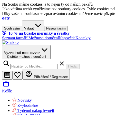
Na Scuku máme cookies, a to nejen ty od našich pekařů
Jako většina webů využíváme tzv. soubory cookies. Tyhle cookies nek
Díky vašemu souhlasu se zpracováním cookies můžeme navíc přizpůsobi
daty.
Souhlasím
Vybrat
Nesouhlasím
🍑​ -10 % na božské meruňky a švestky
Seznam farmářů
Možnosti doručení
Nápověda
Kontakty
Vyzvednutí nebo rozvoz
Zjistěte možnosti doručení
Hledat
Přihlášení / Registrace
Košík
Novinky
Zvýhodněné
Týdenní nákup levněji