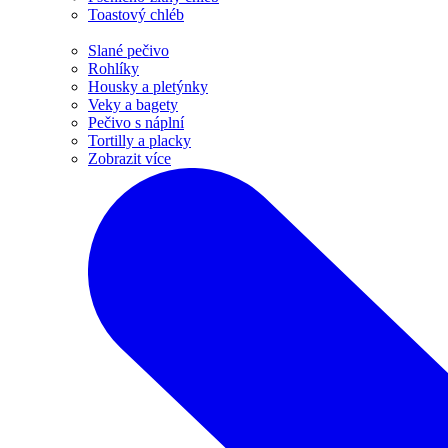
Toastový chléb
Slané pečivo
Rohlíky
Housky a pletýnky
Veky a bagety
Pečivo s náplní
Tortilly a placky
Zobrazit více