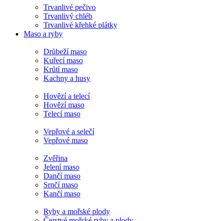
Trvanlivé pečivo
Trvanlivý chléb
Trvanlivé křehké plátky
Maso a ryby
Drůbeží maso
Kuřecí maso
Krůtí maso
Kachny a husy
Hovězí a telecí
Hovězí maso
Telecí maso
Vepřové a selečí
Vepřové maso
Zvěřina
Jelení maso
Dančí maso
Srnčí maso
Kančí maso
Ryby a mořské plody
Čerstvé mořské ryby a plody