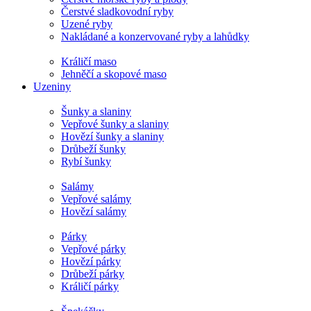
Čerstvé sladkovodní ryby
Uzené ryby
Nakládané a konzervované ryby a lahůdky
Králičí maso
Jehněčí a skopové maso
Uzeniny
Šunky a slaniny
Vepřové šunky a slaniny
Hovězí šunky a slaniny
Drůbeží šunky
Rybí šunky
Salámy
Vepřové salámy
Hovězí salámy
Párky
Vepřové párky
Hovězí párky
Drůbeží párky
Králičí párky