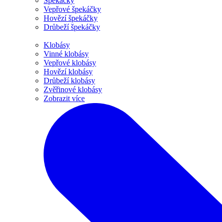
Špekáčky
Vepřové špekáčky
Hovězí špekáčky
Drůbeží špekáčky
Klobásy
Vinné klobásy
Vepřové klobásy
Hovězí klobásy
Drůbeží klobásy
Zvěřinové klobásy
Zobrazit více