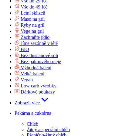
Vše do 29 Kč
Vše do 49 Kč
Letní sklizeň
Maso na gril
Ryby na gril
Vege na gril
Zachraňte jídlo
Jíme sezónně v létě
BIO
Bez dusitanové soli
Bez palmového oleje
Výhodná balení
Velká balení
Vegan
Low carb výrobky
Dárkové poukazy
Zobrazit více
Pekárna a cukrárna
Chléb
Žitný a speciální chléb
Pšenično-žitný chléb