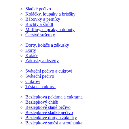
Sladké pečivo
Koláčky, loupáky a briošky
Bábovky a perníky
Buchty a štrúdl
Muffiny, cupcaky a donuty
Čerstvé sušenky
Dorty, koláče a zákusky
Dorty
Koláče
Zákusky a dezerty
Sváteční pečivo a cukroví
Sváteční pečivo
Cukroví
Těsta na cukroví
Bezlepková pekárna a cukrárna
Bezlepkový chléb
Bezlepkové slané pečivo
Bezlepkové sladké pečivo
Bezlepkové dorty a zákusky
Bezlepkové směsi a strouhanka