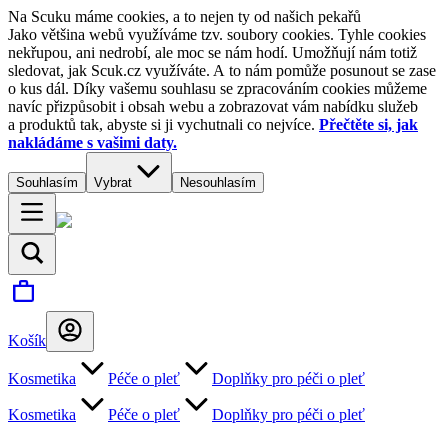
Na Scuku máme cookies, a to nejen ty od našich pekařů
Jako většina webů využíváme tzv. soubory cookies. Tyhle cookies
nekřupou, ani nedrobí, ale moc se nám hodí. Umožňují nám totiž
sledovat, jak Scuk.cz využíváte. A to nám pomůže posunout se zase
o kus dál. Díky vašemu souhlasu se zpracováním cookies můžeme
navíc přizpůsobit i obsah webu a zobrazovat vám nabídku služeb
a produktů tak, abyste si ji vychutnali co nejvíce.
Přečtěte si, jak
nakládáme s vašimi daty.
Souhlasím
Vybrat
Nesouhlasím
Košík
Kosmetika
Péče o pleť
Doplňky pro péči o pleť
Kosmetika
Péče o pleť
Doplňky pro péči o pleť