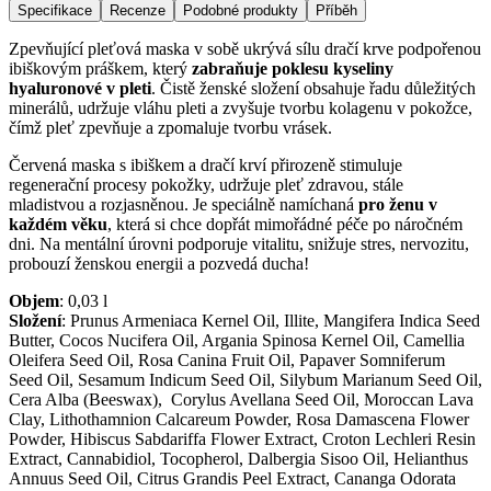
Specifikace
Recenze
Podobné produkty
Příběh
Zpevňující pleťová maska v sobě ukrývá sílu dračí krve podpořenou
ibiškovým práškem, který
zabraňuje poklesu kyseliny
hyaluronové v pleti
. Čistě ženské složení obsahuje řadu důležitých
minerálů, udržuje vláhu pleti a zvyšuje tvorbu kolagenu v pokožce,
čímž pleť zpevňuje a zpomaluje tvorbu vrásek.
Červená maska s ibiškem a dračí krví přirozeně stimuluje
regenerační procesy pokožky, udržuje pleť zdravou, stále
mladistvou a rozjasněnou. Je speciálně namíchaná
pro ženu v
každém věku
, která si chce dopřát mimořádné péče po náročném
dni. Na mentální úrovni podporuje vitalitu, snižuje stres, nervozitu,
probouzí ženskou energii a pozvedá ducha!
Objem
:
0,03
l
Složení
:
Prunus Armeniaca Kernel Oil, Illite, Mangifera Indica Seed
Butter, Cocos Nucifera Oil, Argania Spinosa Kernel Oil, Camellia
Oleifera Seed Oil, Rosa Canina Fruit Oil, Papaver Somniferum
Seed Oil, Sesamum Indicum Seed Oil, Silybum Marianum Seed Oil,
Cera Alba (Beeswax), Corylus Avellana Seed Oil, Moroccan Lava
Clay, Lithothamnion Calcareum Powder, Rosa Damascena Flower
Powder, Hibiscus Sabdariffa Flower Extract, Croton Lechleri Resin
Extract, Cannabidiol, Tocopherol, Dalbergia Sisoo Oil, Helianthus
Annuus Seed Oil, Citrus Grandis Peel Extract, Cananga Odorata