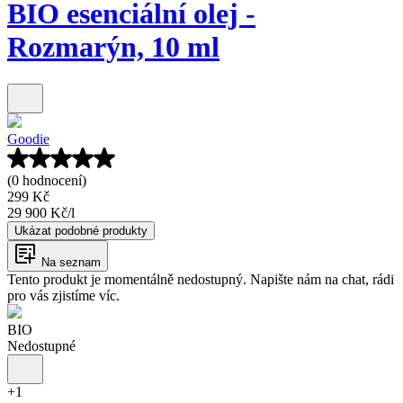
BIO esenciální olej -
Rozmarýn, 10 ml
Goodie
(0 hodnocení)
299 Kč
29 900 Kč
/
l
Ukázat podobné produkty
Na seznam
Tento produkt je momentálně nedostupný. Napište nám na chat, rádi
pro vás zjistíme víc.
BIO
Nedostupné
+
1