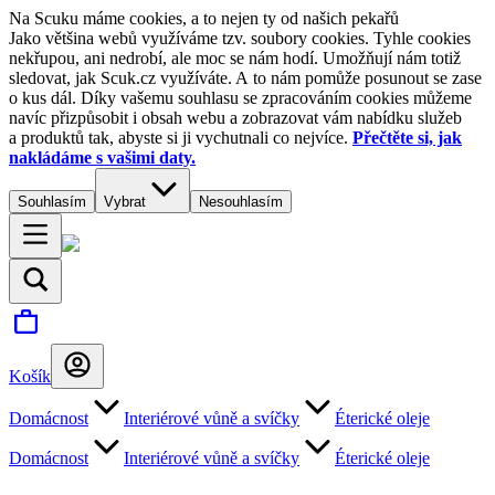
Na Scuku máme cookies, a to nejen ty od našich pekařů
Jako většina webů využíváme tzv. soubory cookies. Tyhle cookies
nekřupou, ani nedrobí, ale moc se nám hodí. Umožňují nám totiž
sledovat, jak Scuk.cz využíváte. A to nám pomůže posunout se zase
o kus dál. Díky vašemu souhlasu se zpracováním cookies můžeme
navíc přizpůsobit i obsah webu a zobrazovat vám nabídku služeb
a produktů tak, abyste si ji vychutnali co nejvíce.
Přečtěte si, jak
nakládáme s vašimi daty.
Souhlasím
Vybrat
Nesouhlasím
Košík
Domácnost
Interiérové vůně a svíčky
Éterické oleje
Domácnost
Interiérové vůně a svíčky
Éterické oleje