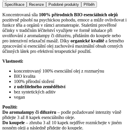
Specifikace
Recenze
Podobné produkty
Příběh
Koncentrovaná síla
100% přírodních BIO esenciálních olejů
pozitivně působí na psychickou pohodu, emoce a může ovlivňovat i
funkce těla a orgánů v rámci aromaterapie. Staletími prověřené
účinky v tradičním léčitelství využijete ve formě inhalace při
uvolňování z aromalampy či difuzéru, přidáním do koupele nebo
pro intenzivní relaxační masáž. Díky
organické kvalitě
a šetrného
zpracování si esenciální olej zachovává maximální obsah cenných
účinných látek pro efektivní terapeutické použití.
Vlastnosti:
koncentrovaný 100% esenciální olej z rozmarýnu
BIO kvalita
100% přírodní složení
z udržitelného zemědělství
bez syntetických aditiv
vegan
Použití:
Do aromalampy či difuzéru
–⁠ podle požadované intenzity vůně
přidejte 3 až 8 kapek esenciálního oleje.
Do koupele
–⁠ zhruba 3 až 10 kapek nejdříve rozmíchejte v jiném
nosném oleji a následně přidejte do koupele.