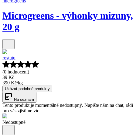
microgreens
Microgreens - výhonky mizuny,
20 g
rostutu
(0 hodnocení)
39 Kč
390 Kč
/
kg
Ukázat podobné produkty
Na seznam
Tento produkt je momentálně nedostupný. Napište nám na chat, rádi
pro vás zjistíme víc.
Nedostupné