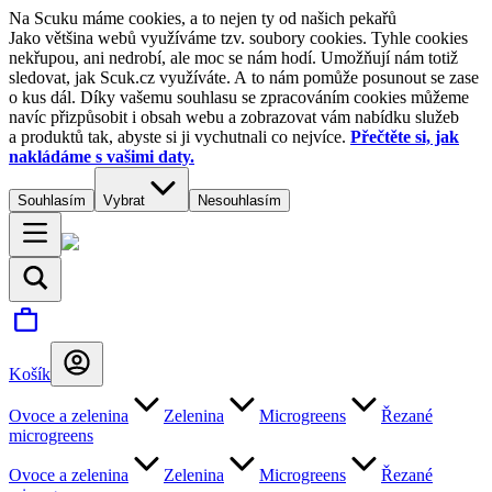
Na Scuku máme cookies, a to nejen ty od našich pekařů
Jako většina webů využíváme tzv. soubory cookies. Tyhle cookies
nekřupou, ani nedrobí, ale moc se nám hodí. Umožňují nám totiž
sledovat, jak Scuk.cz využíváte. A to nám pomůže posunout se zase
o kus dál. Díky vašemu souhlasu se zpracováním cookies můžeme
navíc přizpůsobit i obsah webu a zobrazovat vám nabídku služeb
a produktů tak, abyste si ji vychutnali co nejvíce.
Přečtěte si, jak
nakládáme s vašimi daty.
Souhlasím
Vybrat
Nesouhlasím
Košík
Ovoce a zelenina
Zelenina
Microgreens
Řezané
microgreens
Ovoce a zelenina
Zelenina
Microgreens
Řezané