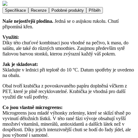
Specifikace
Recenze
Podobné produkty
Příběh
Naše nejostřejší plodina.
Jedná se o asijskou rukolu. Chutí
připomíná křen.
Využití:
Díky této chuťové kombinaci jsou vhodné na pečivo, k masu, do
salátu, ale také do různých smoothies. Zaujmou především sytě
fialovou barvou stonků, kterou zvýrazní každý váš pokrm.
Jak je skladovat:
Skladujte v lednici při teplotě do 10 °C. Datum spotřeby je uvedeno
na obalu.
Obal tvoří krabička z povoskovaného papíru doplněná víčkem z
PET, které je plně recyklovatelné. Krabička je vhodná pro další
využití dle vaší potřeby.
Co jsou vlastně microgreens:
Microgreens jsou mladé výhonky zeleniny, které se sklízí těsně po
vyvinutí děložních lístků. V této rané fázi vývoje obsahují vyšší
množství vitamínů, minerálů, antioxidantů a dalších látek než v
dospělosti. Díky jejich intenzivnější chuti se hodí do řady jídel, ale
jsou výborné i samotné.