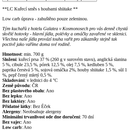
**LC Kuřecí směs s houbami shiitake **
Low carb úprava - zahuštěno pouze zeleninou.
Tým kuchařů z hotelu Galatea v Kosmonosech pro vás denně chystá
skvělé hotovky - hlavní jídla, polévky a omáčky zavařené ve sklenici.
Všechna naše jídla provází touha vařit pro zákazníky stejně tak
poctivě jako vaříme doma své rodině.
Hmotnost
:
min. 700
g
Složení
:
kuřecí prsa 37 % (260 g v surovém stavu), anglická slanina
5 %, cibule 23,5 %, pórek 12,5 %, olej 7,5 %, kedluben 5 %,
paprika čerstvá 5 %, sojová omáčka 2%, houby shiitake 1,5 %, sůl 1
%, pepř černý mletý 0,5 %.
Skladování
:
v lednici do 4 °C
Země původu
:
ČR
Bez plastového obalu
:
Ano
Bez lepku
:
Ano
Bez laktózy
:
Ano
Přídatné látky
:
Bez Éček
Alergeny
:
Neobsahuje alergeny
Minimální trvanlivost ode dne doručení
:
70 dní
Bez vajec
:
Ano
Low carb
:
Ano