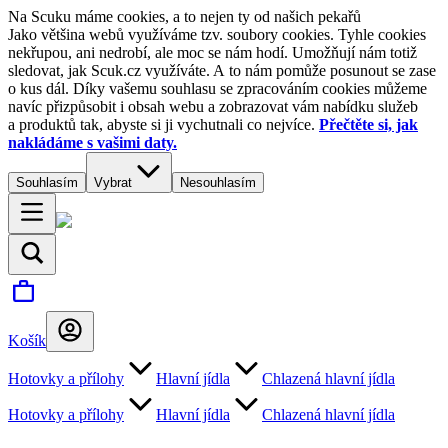
Na Scuku máme cookies, a to nejen ty od našich pekařů
Jako většina webů využíváme tzv. soubory cookies. Tyhle cookies
nekřupou, ani nedrobí, ale moc se nám hodí. Umožňují nám totiž
sledovat, jak Scuk.cz využíváte. A to nám pomůže posunout se zase
o kus dál. Díky vašemu souhlasu se zpracováním cookies můžeme
navíc přizpůsobit i obsah webu a zobrazovat vám nabídku služeb
a produktů tak, abyste si ji vychutnali co nejvíce.
Přečtěte si, jak
nakládáme s vašimi daty.
Souhlasím
Vybrat
Nesouhlasím
Košík
Hotovky a přílohy
Hlavní jídla
Chlazená hlavní jídla
Hotovky a přílohy
Hlavní jídla
Chlazená hlavní jídla