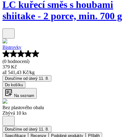
LC kuřecí směs s houbami
shiitake - 2 porce, min. 700 g
Bistrovky
(0 hodnocení)
379 Kč
až
541,43 Kč
/
kg
Doručíme od úterý 11. 8.
Do košíku
Na seznam
Bez plastového obalu
Zbývá 10 ks
Doručíme od úterý 11. 8.
Specifikace
Recenze
Podobné produkty
Příběh