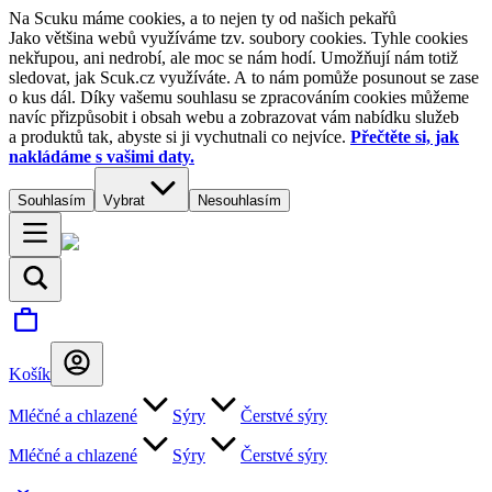
Na Scuku máme cookies, a to nejen ty od našich pekařů
Jako většina webů využíváme tzv. soubory cookies. Tyhle cookies
nekřupou, ani nedrobí, ale moc se nám hodí. Umožňují nám totiž
sledovat, jak Scuk.cz využíváte. A to nám pomůže posunout se zase
o kus dál. Díky vašemu souhlasu se zpracováním cookies můžeme
navíc přizpůsobit i obsah webu a zobrazovat vám nabídku služeb
a produktů tak, abyste si ji vychutnali co nejvíce.
Přečtěte si, jak
nakládáme s vašimi daty.
Souhlasím
Vybrat
Nesouhlasím
Košík
Mléčné a chlazené
Sýry
Čerstvé sýry
Mléčné a chlazené
Sýry
Čerstvé sýry