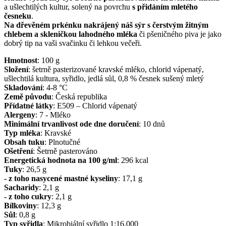
a ušlechtilých kultur, solený na povrchu
s přidáním mletého
česneku
.
Na dřevěném prkénku nakrájený náš sýr s čerstvým žitným
chlebem a skleničkou lahodného mléka
či pšeničného piva je jako
dobrý tip na vaši svačinku či lehkou večeři.
Hmotnost
:
100
g
Složení
:
šetrně pasterizované kravské mléko, chlorid vápenatý,
ušlechtilá kultura, syřidlo, jedlá sůl, 0,8 % česnek sušený mletý
Skladování
:
4-8 °C
Země původu
:
Česká republika
Přídatné látky
:
E509 – Chlorid vápenatý
Alergeny
:
7 - Mléko
Minimální trvanlivost ode dne doručení
:
10 dnů
Typ mléka
:
Kravské
Obsah tuku
:
Plnotučné
Ošetření
:
Šetrně pasterováno
Energetická hodnota na 100 g/ml
:
296
kcal
Tuky
:
26,5
g
- z toho nasycené mastné kyseliny
:
17,1
g
Sacharidy
:
2,1
g
- z toho cukry
:
2,1
g
Bílkoviny
:
12,3
g
Sůl
:
0,8
g
Typ syřidla
:
Mikrobiální syřidlo 1:16.000