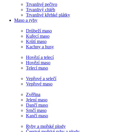
Trvanlivé pečivo
Trvanlivý chléb
Trvanlivé křehké plátky
Maso a ryby
Drůbeží maso
Kuřecí maso
Krůtí maso
Kachny a husy
Hovězí a telecí
Hovězí maso
Telecí maso
Vepřové a selečí
Vepřové maso
Zvěřina
Jelení maso
Dančí maso
Srnčí maso
Kančí maso
Ryby a mořské plody
Čerstvé mořské ryby a plody