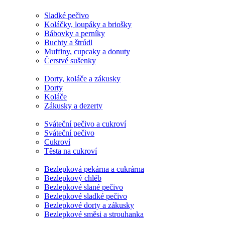
Sladké pečivo
Koláčky, loupáky a briošky
Bábovky a perníky
Buchty a štrúdl
Muffiny, cupcaky a donuty
Čerstvé sušenky
Dorty, koláče a zákusky
Dorty
Koláče
Zákusky a dezerty
Sváteční pečivo a cukroví
Sváteční pečivo
Cukroví
Těsta na cukroví
Bezlepková pekárna a cukrárna
Bezlepkový chléb
Bezlepkové slané pečivo
Bezlepkové sladké pečivo
Bezlepkové dorty a zákusky
Bezlepkové směsi a strouhanka