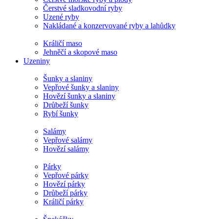
Čerstvé sladkovodní ryby
Uzené ryby
Nakládané a konzervované ryby a lahůdky
Králičí maso
Jehněčí a skopové maso
Uzeniny
Šunky a slaniny
Vepřové šunky a slaniny
Hovězí šunky a slaniny
Drůbeží šunky
Rybí šunky
Salámy
Vepřové salámy
Hovězí salámy
Párky
Vepřové párky
Hovězí párky
Drůbeží párky
Králičí párky