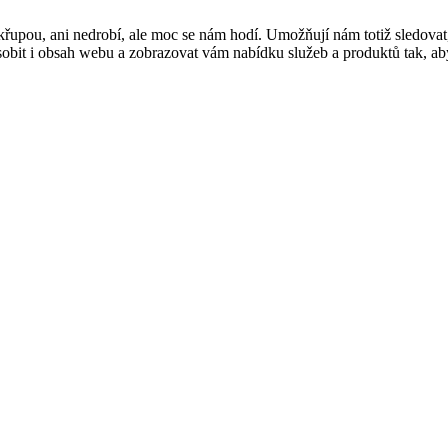
řupou, ani nedrobí, ale moc se nám hodí. Umožňují nám totiž sledovat
t i obsah webu a zobrazovat vám nabídku služeb a produktů tak, abyst