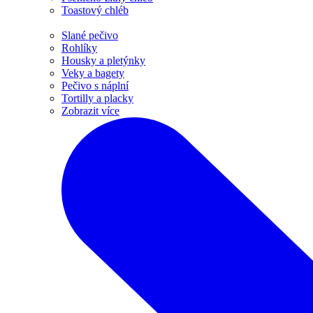
Toastový chléb
Slané pečivo
Rohlíky
Housky a pletýnky
Veky a bagety
Pečivo s náplní
Tortilly a placky
Zobrazit více