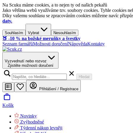
Na Scuku máme cookies, a to nejen ty od našich pekařů
Jako většina webů využíváme tzv. soubory cookies. Tyhle cookies nek
Díky vašemu souhlasu se zpracováním cookies můžeme navíc přizpůsobi
daty.
Souhlasím
Vybrat
Nesouhlasím
🍑​ -10 % na božské meruňky a švestky
Seznam farmářů
Možnosti doručení
Nápověda
Kontakty
Vyzvednutí nebo rozvoz
Zjistěte možnosti doručení
Hledat
Přihlášení / Registrace
Košík
Novinky
Zvýhodněné
Týdenní nákup levněji