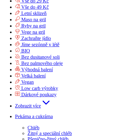
Vše do 29 Kč
Vše do 49 Kč
Letní sklizeň
Maso na gril
Ryby na gril
Vege na gril
Zachraňte jídlo
Jíme sezónně v létě
BIO
Bez dusitanové soli
Bez palmového oleje
Výhodná balení
Velká balení
Vegan
Low carb výrobky
Dárkové poukazy
Zobrazit více
Pekárna a cukrárna
Chléb
Žitný a speciální chléb
Pšenično-žitný chléb