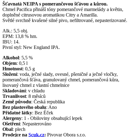
Šťavnatá NEIPA s pomerančovou šťávou a kůrou.
Chmel Pacifica přináší tóny pomerančové marmelády a květin,
doplněné citrusovou aromatikou Citry a Amarilla.
Světlé svrchně kvašené silné pivo, nefiltrované, nepasterizované.
Alk.: 5,5 obj.
EPM: 13,8 % hm.
IBU: 14.
Pivní styl: New England IPA.
Alkohol
:
5,5
%
Objem
:
0,5
l
Hmotnost
:
0,5
g
Složení
:
voda, ječné slady, ovesné, pšeničné a ječné vločky,
pomerančová šťáva, granulovaný chmel, pomerančová kůra,
lisovaný chmel z vlastní chmelnice
Skladování
:
v chladu
Trvanlivost
:
8 měsíců
Země původu
:
Česká republika
Bez plastového obalu
:
Ano
Přídatné látky
:
Bez Éček
Alergeny
:
1 - Obiloviny obsahující lepek
Ošetření
:
Nepasterováno
Obal
:
plech
Prodejce na
Scuk.cz
:
Pivovar Obora s.r.o.