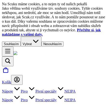
Na Scuku máme cookies, a to nejen ty od našich pekařů
Jako většina webů využíváme tzv. soubory cookies. Tyhle cookies
nekřupou, ani nedrobí, ale moc se nám hodí. Umožňují nám totiž
sledovat, jak Scuk.cz využíváte. A to nám pomůže posunout se zase
o kus dál. Díky vašemu souhlasu se zpracováním cookies můžeme
navíc přizpůsobit i obsah webu a zobrazovat vám nabídku služeb
a produktů tak, abyste si ji vychutnali co nejvíce.
Přečtěte si, jak
nakládáme s vašimi daty.
Souhlasím
Vybrat
Nesouhlasím
Košík
Nápoje
Pivo
Pivní speciály
NEIPA
Nápoje
Pivo
Pivní speciály
NEIPA