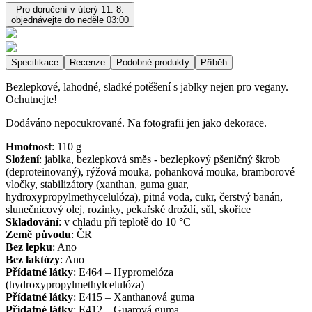
Pro doručení v úterý 11. 8.
objednávejte do neděle 03:00
Specifikace
Recenze
Podobné produkty
Příběh
Bezlepkové, lahodné, sladké potěšení s jablky nejen pro vegany.
Ochutnejte!
Dodáváno nepocukrované. Na fotografii jen jako dekorace.
Hmotnost
:
110
g
Složení
:
jablka, bezlepková směs - bezlepkový pšeničný škrob
(deproteinovaný), rýžová mouka, pohanková mouka, bramborové
vločky, stabilizátory (xanthan, guma guar,
hydroxypropylmethycelulóza), pitná voda, cukr, čerstvý banán,
slunečnicový olej, rozinky, pekařské droždí, sůl, skořice
Skladování
:
v chladu při teplotě do 10 °C
Země původu
:
ČR
Bez lepku
:
Ano
Bez laktózy
:
Ano
Přídatné látky
:
E464 – Hypromelóza
(hydroxypropylmethylcelulóza)
Přídatné látky
:
E415 – Xanthanová guma
Přídatné látky
:
E412 – Guarová guma