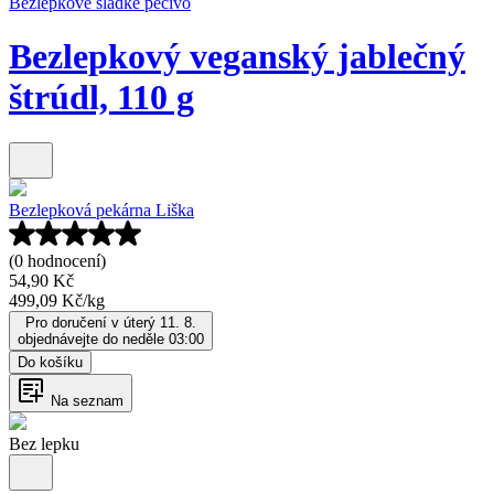
Bezlepkové sladké pečivo
Bezlepkový veganský jablečný
štrúdl, 110 g
Bezlepková pekárna Liška
(0 hodnocení)
54,90 Kč
499,09 Kč
/
kg
Pro doručení v úterý 11. 8.
objednávejte do neděle 03:00
Do košíku
Na seznam
Bez lepku