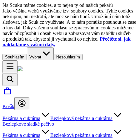
Na Scuku máme cookies, a to nejen ty od našich pekařů
Jako většina webů využíváme tzv. soubory cookies. Tyhle cookies
nekřupou, ani nedrobí, ale moc se nám hodí. Umožňují nám totiž
sledovat, jak Scuk.cz využíváte. A to nám pomůže posunout se zase
o kus dál. Díky vašemu souhlasu se zpracováním cookies můžeme
navíc přizpůsobit i obsah webu a zobrazovat vám nabídku služeb
a produktů tak, abyste si ji vychutnali co nejvíce.
Přečtěte si, jak
nakládáme s vašimi daty.
Souhlasím
Vybrat
Nesouhlasím
Košík
Pekárna a cukrárna
Bezlepková pekárna a cukrárna
Bezlepkové sladké pečivo
Pekárna a cukrárna
Bezlepková pekárna a cukrárna