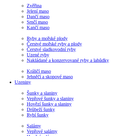
Zvěřina
Jelení maso
Dančí maso
Srnčí maso
Kančí maso
Ryby a mořské plody
Čerstvé mořské ryby a plody
Čerstvé sladkovodní ryby
Uzené ryby
Nakládané a konzervované ryby a lahůdky
Králičí maso
Jehněčí a skopové maso
Uzeniny
Šunky a slaniny
Vepřové šunky a slaniny
Hovězí šunky a slaniny
Drůbeží šunky
Rybí šunky
Salámy
Vepřové salámy