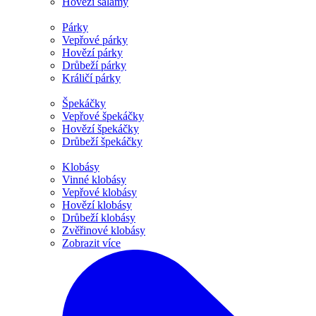
Hovězí salámy
Párky
Vepřové párky
Hovězí párky
Drůbeží párky
Králičí párky
Špekáčky
Vepřové špekáčky
Hovězí špekáčky
Drůbeží špekáčky
Klobásy
Vinné klobásy
Vepřové klobásy
Hovězí klobásy
Drůbeží klobásy
Zvěřinové klobásy
Zobrazit více