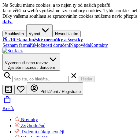
Na Scuku máme cookies, a to nejen ty od našich pekařů
Jako většina webů využíváme tzv. soubory cookies. Tyhle cookies nek
Díky vašemu souhlasu se zpracováním cookies můžeme navíc přizpůsobi
daty.
Souhlasím
Vybrat
Nesouhlasím
🍑​ -10 % na božské meruňky a švestky
Seznam farmářů
Možnosti doručení
Nápověda
Kontakty
Vyzvednutí nebo rozvoz
Zjistěte možnosti doručení
Hledat
Přihlášení / Registrace
Košík
Novinky
Zvýhodněné
Týdenní nákup levněji