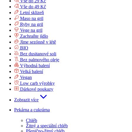
Vše do 29 Kč
Vše do 49 Kč
Letní sklizeň
Maso na gril
Ryby na gril
Vege na gril
Zachraňte jídlo
Jíme sezónně v létě
BIO
Bez dusitanové soli
Bez palmového oleje
Výhodná balení
Velká balení
Vegan
Low carb výrobky
Dárkové poukazy
Zobrazit více
Pekárna a cukrárna
Chléb
Žitný a speciální chléb
Pšenično-žitný chléb