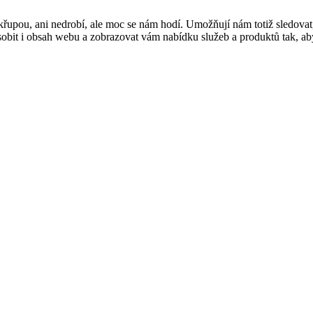
řupou, ani nedrobí, ale moc se nám hodí. Umožňují nám totiž sledovat
t i obsah webu a zobrazovat vám nabídku služeb a produktů tak, abyst