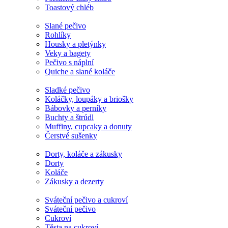
Toastový chléb
Slané pečivo
Rohlíky
Housky a pletýnky
Veky a bagety
Pečivo s náplní
Quiche a slané koláče
Sladké pečivo
Koláčky, loupáky a briošky
Bábovky a perníky
Buchty a štrúdl
Muffiny, cupcaky a donuty
Čerstvé sušenky
Dorty, koláče a zákusky
Dorty
Koláče
Zákusky a dezerty
Sváteční pečivo a cukroví
Sváteční pečivo
Cukroví
Těsta na cukroví