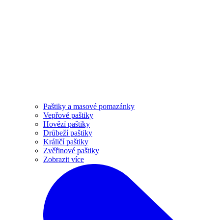
Paštiky a masové pomazánky
Vepřové paštiky
Hovězí paštiky
Drůbeží paštiky
Králičí paštiky
Zvěřinové paštiky
Zobrazit více