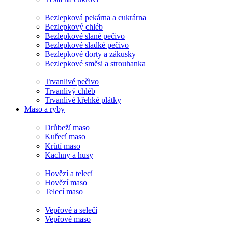
Bezlepková pekárna a cukrárna
Bezlepkový chléb
Bezlepkové slané pečivo
Bezlepkové sladké pečivo
Bezlepkové dorty a zákusky
Bezlepkové směsi a strouhanka
Trvanlivé pečivo
Trvanlivý chléb
Trvanlivé křehké plátky
Maso a ryby
Drůbeží maso
Kuřecí maso
Krůtí maso
Kachny a husy
Hovězí a telecí
Hovězí maso
Telecí maso
Vepřové a selečí
Vepřové maso